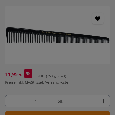
Bildergalerie überspringen
%
11,95 €
16,00 €
(25% gespart)
Preise inkl. MwSt. zzgl. Versandkosten
Produkt Anzahl: Gib den gewünschten Wert ein ode
Stk