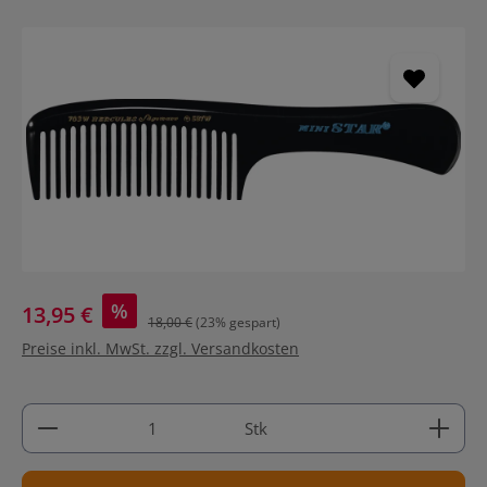
Bildergalerie überspringen
%
13,95 €
18,00 €
(23% gespart)
Preise inkl. MwSt. zzgl. Versandkosten
Produkt Anzahl: Gib den gewünschten Wert ein ode
Stk