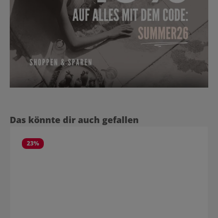
Produktgalerie überspringen
Das könnte dir auch gefallen
23
%