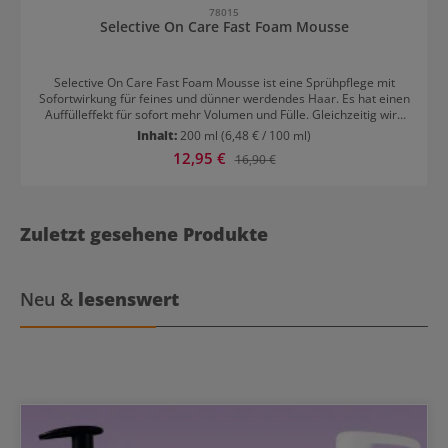
78015
Selective On Care Fast Foam Mousse
Selective On Care Fast Foam Mousse ist eine Sprühpflege mit
Sofortwirkung für feines und dünner werdendes Haar. Es hat einen
Auffülleffekt für sofort mehr Volumen und Fülle. Gleichzeitig wird
das Haar gestärkt, elastisch und erhält mehr Dichte. Es sieht
Inhalt:
200 ml
(6,48 € / 100 ml)
gesund und voluminös aus und lässt sich leichter kämmen. Die
Verkaufspreis:
12,95 €
Regulärer Preis:
16,90 €
Formel enthält Leinsamen-Extrakt für Feuchtigkeit und Elastizität,
sowie Phytokeratin für mehr Struktur und Volumen. Selective On
Care Fast Foam Mousse: Anwendung Vor Gebrauch gut schütteln.
Gleichmäßig auf das gewaschene und handtuchtrockene Haar
aufsprühen und frisieren. 30 Sekunden einwirken lassen und
Zuletzt gesehene Produkte
sorgfältig mit lauwarmem Wasser ausspülen. Wie gewohnt stylen.
Neu &
lesenswert