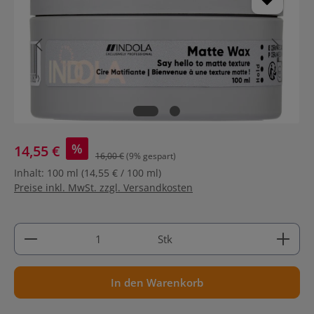
%
14,55 €
16,00 €
(9% gespart)
Inhalt:
100 ml
(14,55 € / 100 ml)
Preise inkl. MwSt. zzgl. Versandkosten
Produkt Anzahl: Gib den gewünschten Wert ein ode
Stk
In den Warenkorb