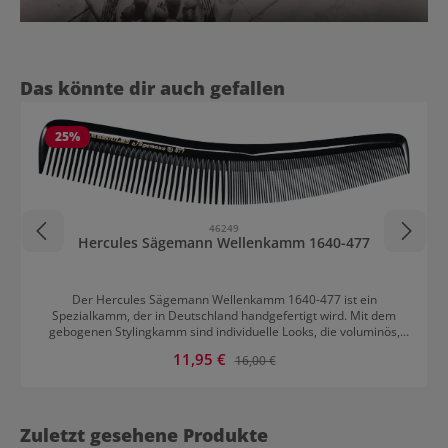
Produktgalerie überspringen
Das könnte dir auch gefallen
25
%
46249
Hercules Sägemann Wellenkamm 1640-477
Der Hercules Sägemann Wellenkamm 1640-477 ist ein
Spezialkamm, der in Deutschland handgefertigt wird. Mit dem
gebogenen Stylingkamm sind individuelle Looks, die voluminös,
lockig oder glatt sind, möglich. Die Form besonders ergonomisch.
Verkaufspreis:
11,95 €
Regulärer Preis:
16,00 €
Der Kamm ist gratfrei, was gerade beim Toupieren oder Glätten
von Vorteil ist. Der Wasserwellenkamm gleitet gut durch die Haare.
Außerdem kann ihm auch die Einwirkung von Chemikalien und
Hitze nichts anhaben.
Zuletzt gesehene Produkte