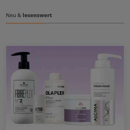
Neu &
lesenswert