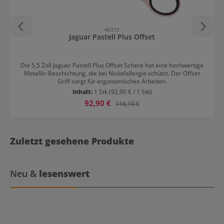
40372
Jaguar Pastell Plus Offset
Die 5,5 Zoll Jaguar Pastell Plus Offset Schere hat eine hochwertige
Metallic-Beschichtung, die bei Nickelallergie schützt. Der Offset
Griff sorgt für ergonomisches Arbeiten.
Inhalt:
1 Stk
(92,90 € / 1 Stk)
Verkaufspreis:
92,90 €
Regulärer Preis:
116,10 €
Zuletzt gesehene Produkte
Neu &
lesenswert