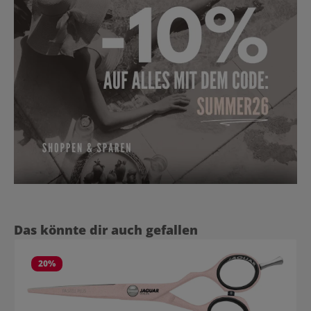
Produktgalerie überspringen
Das könnte dir auch gefallen
20
%