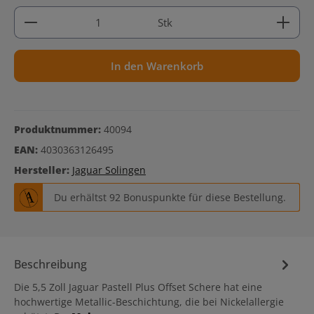
Produkt Anzahl: Gib den gewünschten Wert ein ode
Stk
In den Warenkorb
Produktnummer:
40094
EAN:
4030363126495
Hersteller:
Jaguar Solingen
Du erhältst 92 Bonuspunkte für diese Bestellung.
Beschreibung
Die 5,5 Zoll Jaguar Pastell Plus Offset Schere hat eine
hochwertige Metallic-Beschichtung, die bei Nickelallergie