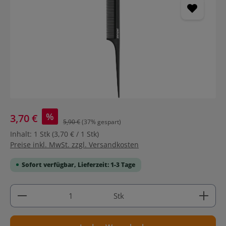
%
3,70 €
5,90 €
(37% gespart)
Inhalt:
1 Stk
(3,70 € / 1 Stk)
Preise inkl. MwSt. zzgl. Versandkosten
Sofort verfügbar, Lieferzeit: 1-3 Tage
Produkt Anzahl: Gib den gewünschten Wert ein ode
Stk