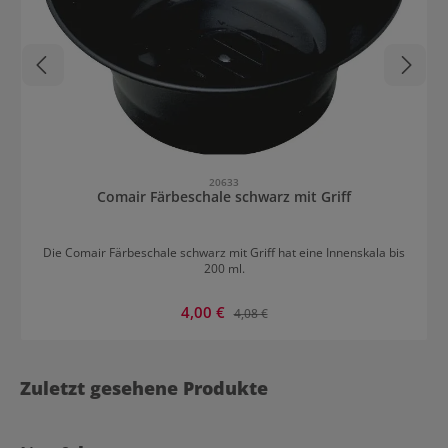
20633
Comair Färbeschale schwarz mit Griff
Die Comair Färbeschale schwarz mit Griff hat eine Innenskala bis
200 ml.
Verkaufspreis:
4,00 €
Regulärer Preis:
4,08 €
Zuletzt gesehene Produkte