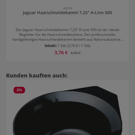
40214
Jaguar Haarschneidekamm 7,25" A-Line 500
Der Jaguar Haarschneidekamm 7,25‘‘ A-Line 500 ist der ideale
Begleiter für die Haarschneideschere. Der professionelle,
handgefertigte Haarschneidekamm besteht aus Natursubstanzen
und ist antistatisch. Hitze und Chemikalien in Haarpflegeprodukten
Inhalt:
1 Stk
(3,76 € / 1 Stk)
und Färbemitteln machen dem stabilen Kamm nichts aus. Beim
Verkaufspreis:
3,76 €
Regulärer Preis:
4,90 €
Kämmen lässt sich der Jaguar Haarschneidekamm 7,25‘‘ A-Line 500
leicht elastisch biegen, bleibt aber formstabil. Der Zahnbereich ist
in feine und grobe Zähne aufgeteilt. Mit ihren Abrundungen
schonen sie Kopfhaut und Haare. Jaguar Haarschneidekamm 7,25‘‘
A-Line 500 erscheint im eleganten, matten Schwarz.
Produktgalerie überspringen
Kunden kauften auch:
2
%