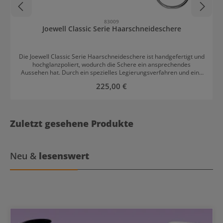
83009
Joewell Classic Serie Haarschneideschere
Die Joewell Classic Serie Haarschneideschere ist handgefertigt und
hochglanzpoliert, wodurch die Schere ein ansprechendes
Aussehen hat. Durch ein spezielles Legierungsverfahren und eine
Erhitzung auf über 1000 °C sowie eine Eishärtung von minus 80 °C
Regulärer Preis:
225,00 €
wurde die hochwertige Schere perfektioniert. Dieses Verfahren
garantiert Schärfe und Schnitthaltigkeit. Durch den besonderen
Hohlschliff wird der Stahl noch stärker. Ein weiteres Merkmal ist
der abschraubbare Fingerhaken, der mit einem zusätzlichen
Kunststoffring gegen unerwünschtes Lösen gesichert ist.
Zuletzt gesehene Produkte
Neu &
lesenswert