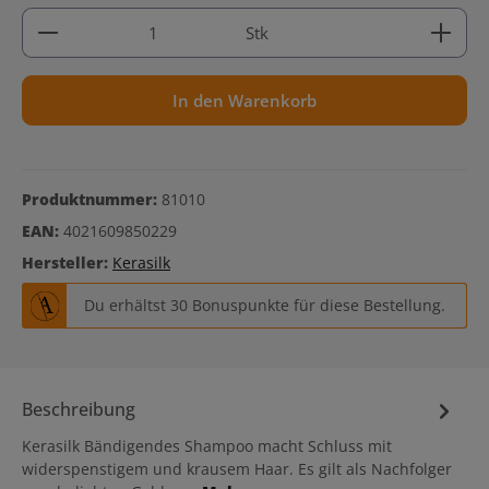
Produkt Anzahl: Gib den gewünschten Wert ein ode
Stk
In den Warenkorb
Produktnummer:
81010
EAN:
4021609850229
Hersteller:
Kerasilk
Du erhältst 30 Bonuspunkte für diese Bestellung.
Beschreibung
Kerasilk Bändigendes Shampoo macht Schluss mit
widerspenstigem und krausem Haar. Es gilt als Nachfolger