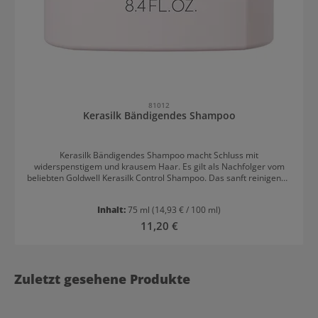
81012
Kerasilk Bändigendes Shampoo
Kerasilk Bändigendes Shampoo macht Schluss mit
widerspenstigem und krausem Haar. Es gilt als Nachfolger vom
beliebten Goldwell Kerasilk Control Shampoo. Das sanft reinigende
Shampoo beruhigt schwer zu bändigendes, lockiges und welliges
Haar mit biomimetrischer Seide und Shea-Öl. Das Haar erhält
Inhalt:
75 ml
(14,93 € / 100 ml)
neue Vitalität, Griffigkeit und sieht gesünder aus, was es leichter
kontrollierbar macht. Das Shampoo entfernt Schmutz, Sebum, Öl,
Regulärer Preis:
11,20 €
Schadstoffe und Produktrückstände und ist sanft zur Kopfhaut ?.
Die vegane Formel enthält 90,3 % Inhaltsstoffe natürlichen
Ursprungs und 95,9 % biologisch abbaubare Inhaltsstoffe. Das
Shampoo ist ?CO2-kompensiert und frei von Silikonen, Sulfaten,
Zuletzt gesehene Produkte
Farbstoffen, Mikroplastik und Mineralölen.