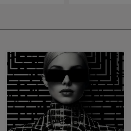
e Polymere jedes einzelne Haar mit
utz-Mantel umhüllen, arbeiten die
von innen heraus und sorgen für
igkeit, Aufbau und Kräftigung. Das
ird sofort verwandelt, fühlt sich
 und zugleich leicht an und bewegt
er, dass Ihr
 zu nass ist, bevor Sie das Fondant
Wasser ist die primäre Barriere für
ffe und verhindert, dass diese in die
indringen können. Anwendung
e Discipline Fondant Fluidéaliste
eise in das handtuchtrockene Haar
iten. Empfohlene Einwirkzeit: 2-3
en. Aufemulgieren, ausspülen.