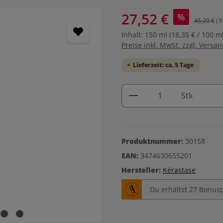
27,52 €
%
45,20 €
(3
Inhalt:
150 ml
(18,35 € / 100 ml
Preise inkl. MwSt. zzgl. Versa
Lieferzeit: ca. 5 Tage
Produkt Anzahl: G
Stk
Produktnummer:
30158
EAN:
3474630655201
Hersteller:
Kérastase
Du erhältst 27 Bonusp