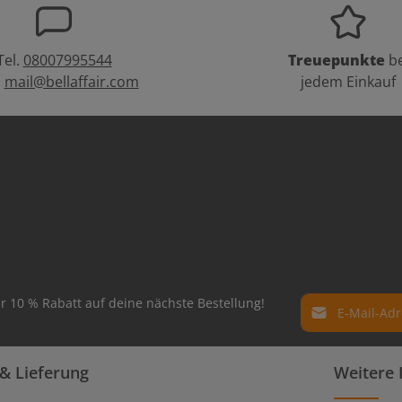
Tel.
08007995544
Treuepunkte
be
:
mail@bellaffair.com
jedem Einkauf
E-Mail-Adresse*
r 10 % Rabatt auf deine nächste Bestellung!
Datenschutz
Die mit einem Ste
& Lieferung
Weitere 
Ich habe die
Dat
Pflichtfelder.
genommen und 