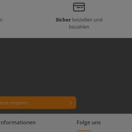
i
Sicher
bestellen und
bezahlen
rn (*) markierten Felder sind
Informationen
Folge uns
enschutzbestimmungen
zur Kenntnis
die
AGB
gelesen und bin mit ihnen