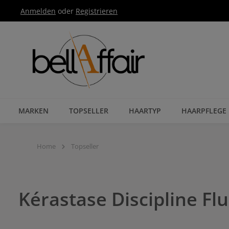
Anmelden
oder
Registrieren
Zur Hauptnavigation springen
MARKEN
TOPSELLER
HAARTYP
HAARPFLEGE
Home
Topseller
Kérastase Discipline Fl