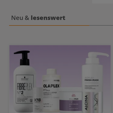
Während di
einem Sch
Lipide 
Geschmeid
Neu &
lesenswert
Haar w
aufgebaut
sich fließend. Tipp: Stellen Sie sich
Haar nicht
anwenden. 
die Wirksto
Haarfaser e
Kérastas
Strähnenw
einarbe
Minut