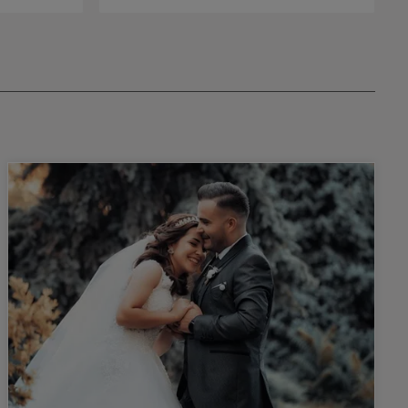
Faser, um Anti-Frizz-Schutz zu gewährleisten.
Anwendung Kérastase Discipline Bain
Fluidealiste Das Haarbad auf die Kopfhaut
auftragen und einmassieren. Aufemulgieren,
ausspülen und bei Bedarf wiederholen.