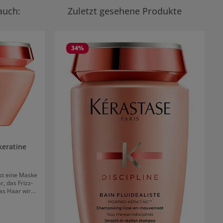
auch:
Zuletzt gesehene Produkte
34
%
keratine
ist eine Maske
r, das Frizz-
as Haar wird
ich wird ihm
s
n und einer
te Umhüllung