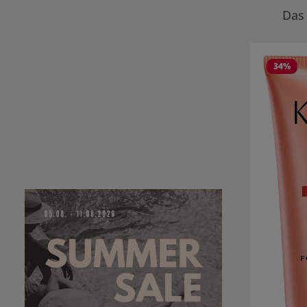
Das 
Produktgale
34
%