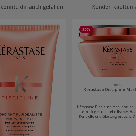
könnte dir auch gefallen
Kunden kauften 
rie überspringen
35
%
30165
Kérastase Discipline Mas
Kérastase Discipline Maskeratine 
für kräftiges und rebellisches Haa
Kontrolle und Glättung braucht. D
geschmeidig, gestärkt und zugle
schwerelose Bewegung verliehen. Das Duo au
Oberflächen-glättenden Polymere
Stärke-Basis sorgt für eine sanf