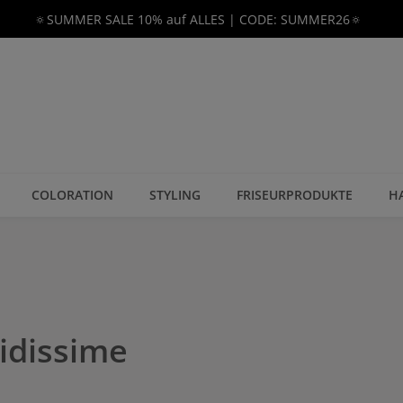
🔅SUMMER SALE 10% auf ALLES | CODE: SUMMER26🔅
COLORATION
STYLING
FRISEURPRODUKTE
H
uidissime