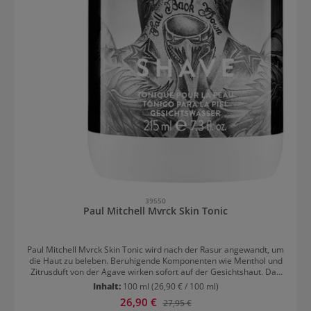
39550
Paul Mitchell Mvrck Skin Tonic
Paul Mitchell Mvrck Skin Tonic wird nach der Rasur angewandt, um
die Haut zu beleben. Beruhigende Komponenten wie Menthol und
Zitrusduft von der Agave wirken sofort auf der Gesichtshaut. Das
Gefühl von Trockenheit verschwindet komplett. Paul Mitchel Mvrck
Inhalt:
100 ml
(26,90 € / 100 ml)
Skin Tonic enthält keine Parabene oder tierische Inhaltsstoffe.
Verkaufspreis:
26,90 €
Regulärer Preis:
27,95 €
Verwendung unmittelbar vor oder nach der Rasur Handtuch