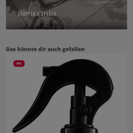
Produktgalerie überspringen
Das könnte dir auch gefallen
4
%