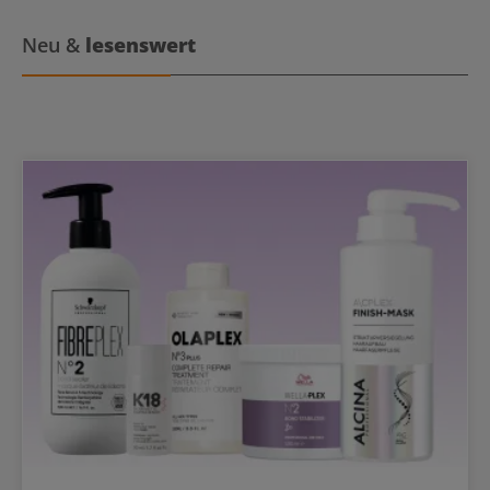
diese Foundation ideal für Editorial- und Brautfotografie sowie für
die Film-, Mode- und Beautybranche. Anwendung von Kryolan
Digital Complexion Fluid Foundation Die Foundation kann mit dem
Neu &
lesenswert
Kryolan Digital Complexion Concealer verwendet werden. Du
entscheidest, welches Produkt zuerst aufgetragen wird. Vor
Gebrauch gut schütteln, um das silikonbasierte Fluid gründlich zu
mischen. Gib eine kleine Menge Foundation auf eine Make-up
Mischpalette oder direkt auf deinen Handrücken, wenn du sie auf
deine eigene Haut aufträgst. Verteile die Foundation nach deinen
Vorlieben gleichmäßig auf deinem Gesicht. Verwende dazu
entweder deine Finger, einen Pinsel oder einen Schwamm. Ein
Auftrag von der Gesichtsmitte nach außen kann hilfreich sein.Für
mehr Deckkraft kannst du die Foundation in dünnen Schichten
auftragen.