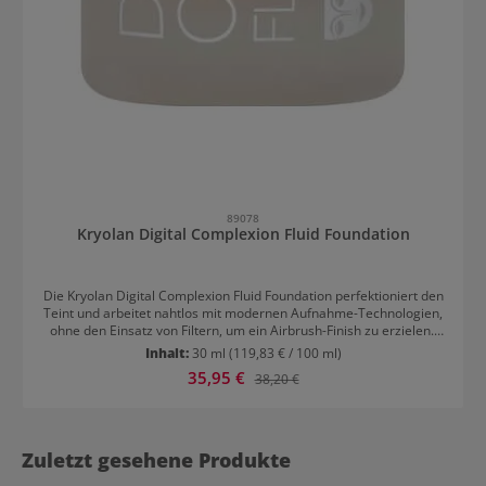
89078
Kryolan Digital Complexion Fluid Foundation
Die Kryolan Digital Complexion Fluid Foundation perfektioniert den
Teint und arbeitet nahtlos mit modernen Aufnahme-Technologien,
ohne den Einsatz von Filtern, um ein Airbrush-Finish zu erzielen.
Die Formel ist selbstfixierend und hinterlässt ein mattes Finish,
Inhalt:
30 ml
(119,83 € / 100 ml)
ideal für Mischhaut und ölige Hauttypen. Die Silikonbasis enthält
Verkaufspreis:
35,95 €
Regulärer Preis:
38,20 €
beruhigende Wirkstoffkomplexe und feuchtigkeitsspendende
Inhaltsstoffe, die die Haut pflegen und ihr Frische und
Geschmeidigkeit verleihen. Die aufbaubare Formel ermöglicht eine
leichte bis mittlere Deckkraft, je nach Wunsch. Sie kann mit einem
Pinsel oder Schwamm aufgetragen werden. Entwickelt, um auch
Zuletzt gesehene Produkte
unter modernen Objektiven ein makelloses Hautbild zu bieten, ist