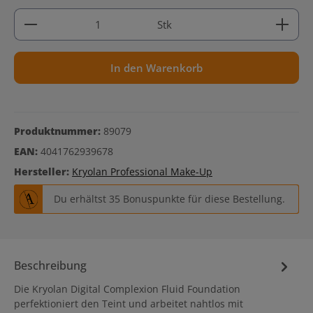
Produkt Anzahl: Gib den gewünschten Wert ein ode
Stk
In den Warenkorb
Produktnummer:
89079
EAN:
4041762939678
Hersteller:
Kryolan Professional Make-Up
Du erhältst 35 Bonuspunkte für diese Bestellung.
Beschreibung
Die Kryolan Digital Complexion Fluid Foundation
perfektioniert den Teint und arbeitet nahtlos mit