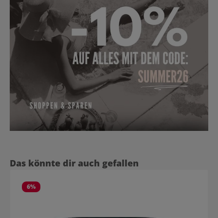
Produktgalerie überspringen
Das könnte dir auch gefallen
6
%