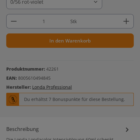
Produkt Anzahl: Gib den gewünschten Wert ein ode
Stk
In den Warenkorb
Produktnummer:
42261
EAN:
8005610494845
Hersteller:
Londa Professional
Du erhältst 7 Bonuspunkte für diese Bestellung.
Beschreibung
Die Londa Londacolor Intensivtönung 60ml schenkt