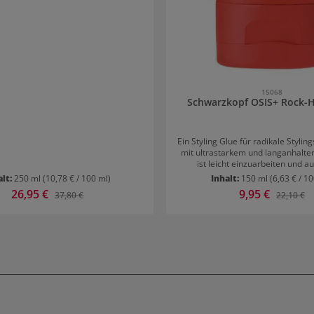
mäßiger Anwendung der Serie.
für geschmeidiges, farbintensives
ke in das handtuchtrockene Haar
iten, insbesondere in Längen und
 3–5 Minuten einwirken lassen und
ßend gründlich ausspülen. Ergänze
ge mit dem passenden Shampoo und
15068
r aus der Color Spectrum Serie für
Schwarzkopf OSIS+ Rock-
beste Ergebnisse.
Ein Styling Glue für radikale Styli
mit ultrastarkem und langanhalte
ist leicht einzuarbeiten und au
auszuwaschen. Schwarzkopf OSIS
alt:
250 ml
(10,78 € / 100 ml)
Inhalt:
150 ml
(6,63 € / 1
Glue kann im feuchten oder tro
Verkaufspreis:
26,95 €
Verkaufspreis:
9,95 €
Regulärer Preis:
Regulärer
37,80 €
22,10 €
angewandt werden. Resultat: Ultrastarker und
langer Halt Radikale Styli