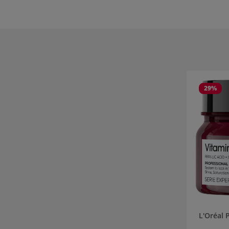
Produktgale
29
%
L'Oréal 