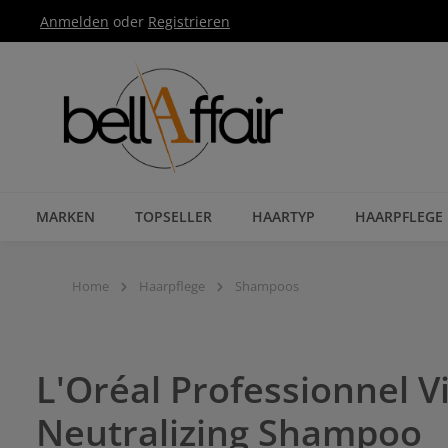
Anmelden
oder
Registrieren
Zur Hauptnavigation springen
MARKEN
TOPSELLER
HAARTYP
HAARPFLEGE
Home
Haarpflege
Shampoos
L'Oréal Professionnel 
Neutralizing Shampoo