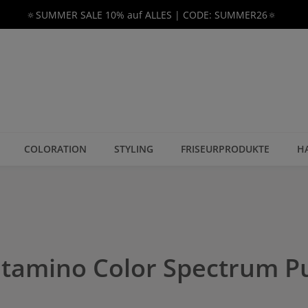
🔅SUMMER SALE 10% auf ALLES | CODE: SUMMER26🔅
COLORATION
STYLING
FRISEURPRODUKTE
H
Vitamino Color Spectrum P