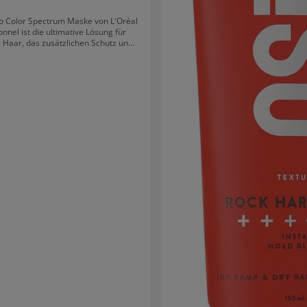
o Color Spectrum Maske von L'Oréal
onnel ist die ultimative Lösung für
s Haar, das zusätzlichen Schutz und
tigt. Mit ihrer reichhaltigen Formel
ie für langanhaltenden Glanz und
illanz in allen Farbdimensionen.
uf höchstem Niveau Coloriertes
enötigt spezielle Pflege, um die
ensität zu bewahren und vor dem
 geschützt zu bleiben. Diese Maske
tzt dein Haar in fünf Dimensionen:
gt für einen intensiven Glass Shine.
keit: Verstärkt die Farbintensität.
 Optimiert die Tiefe der Farbtöne.
 Verhindert unerwünschte Reflexe.
aft: Belebt helle und dunkle Töne
kombiniert die
nte. Zitronensäure: Glättet
berfläche und sorgt für intensiven
euchtigkeit und nährt das Haar,
pürbar glatter und kräftiger wird. In
mit der vollständigen Vitamino Color
 Pflegeserie hilft die Maske, die
llanz bis zu vier Wochen lang zu
en.* *Instrumenteller Test nach