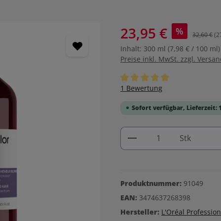
23,95 €
%
32,60 €
(2
Inhalt:
300 ml
(7,98 € / 100 ml)
Preise inkl. MwSt. zzgl. Versa
Durchschnittliche Bewertung 
1 Bewertung
Sofort verfügbar, Lieferzeit: 
Produkt Anzahl: G
Stk
Produktnummer:
91049
EAN:
3474637268398
Hersteller:
L'Oréal Profession