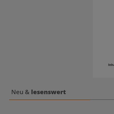
regel
Anwendung 
Haar Nach der Haarwäsche eine kleine Menge
der Mas
einarbe
Spitzen.
anschlie
deine Pfle
Conditione
Inh
Neu &
lesenswert