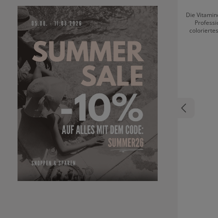
Die Vitamin
Professi
colorierte
Pflege benö
sorgt s
Farbbr
Farbpflege a
Haar b
Farbint
Verblassen
unterstü
Glanz: Sor
Lebendig
Kontrast:
Farbton:
Leuchtkr
gleichermaßen. Für diese Effekte 
Maske: Ferulasäure: Stärkt die Haarstruktur und
schützt die Farbpigme
die Haaro
Glanz. Die tiefenwirksame Formel spendet
zudem F
wodurch es s
Verbindung 
Spectrum
Farbbri
erhalt