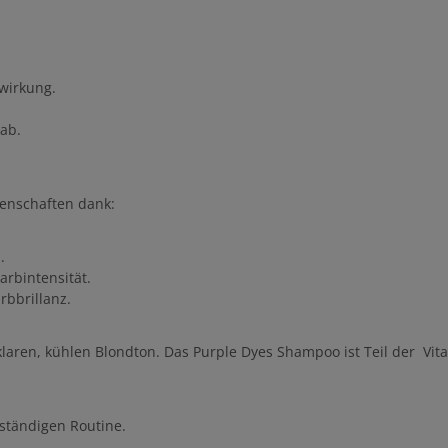
bwirkung.
 ab.
enschaften dank:
.
arbintensität.
rbbrillanz.
klaren, kühlen Blondton. Das Purple Dyes Shampoo ist Teil der Vit
ständigen Routine.