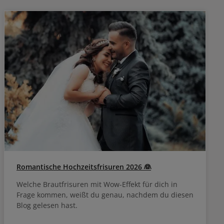
Kombination reinigt sanft, ohne die Haarfarbe
zu beeinträchtigen, und hinterlässt ein
gepflegtes, gestärktes Haargefühl. Vitamino
Color Spectrum Shampoo: Mehr als ein
Reinigungsprodukt Die luxuriöse, cremige
Textur des Shampoos reinigt gründlich und
hinterlässt sofort sichtbar gepflegtes Haar. In
Kombination mit der kompletten Vitamino Color
Spectrum Routine bietet es maximale
Farbintensität, die bis zu vier Wochen hält.*
*Instrumenteller Test nach vierwöchiger
Anwendung der Routine. Anwendung Massiere
das Shampoo gleichmäßig in das feuchte Haar
ein und spüle es gründlich aus. Für optimale
Ergebnisse kombiniere es mit den anderen
Produkten der Vitamino Color Spectrum Serie.
Romantische Hochzeitsfrisuren 2026 👰
Welche Brautfrisuren mit Wow-Effekt für dich in
Frage kommen, weißt du genau, nachdem du diesen
Blog gelesen hast.