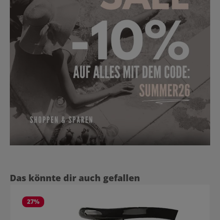
Produktgalerie überspringen
Das könnte dir auch gefallen
27
%