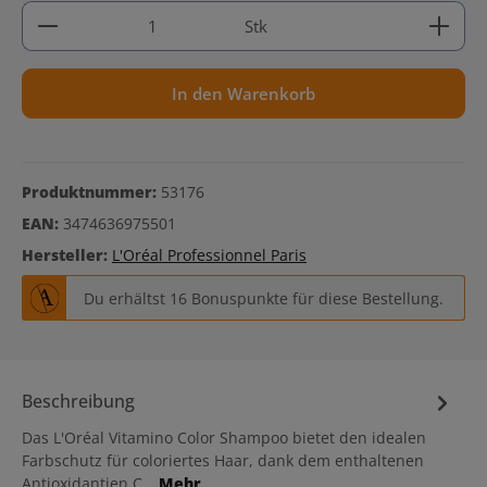
Produkt Anzahl: Gib den gewünschten Wert ein ode
Stk
In den Warenkorb
Produktnummer:
53176
EAN:
3474636975501
Hersteller:
L'Oréal Professionnel Paris
Du erhältst 16 Bonuspunkte für diese Bestellung.
Beschreibung
Das L'Oréal Vitamino Color Shampoo bietet den idealen
Farbschutz für coloriertes Haar, dank dem enthaltenen
Antioxidantien C…
Mehr