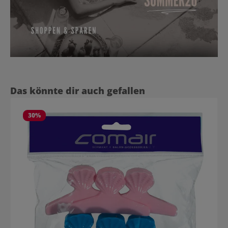
Produktgalerie überspringen
Das könnte dir auch gefallen
30
%