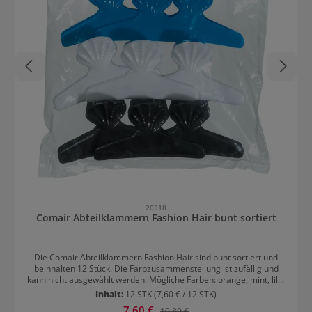
20318
Comair Abteilklammern Fashion Hair bunt sortiert
Die Comair Abteilklammern Fashion Hair sind bunt sortiert und
beinhalten 12 Stück. Die Farbzusammenstellung ist zufällig und
kann nicht ausgewählt werden. Mögliche Farben: orange, mint, lila,
grün, rosa, blau, weiß, schwarz. Die Länge der Abteilklammern ist
Inhalt:
12 STK
(7,60 € / 12 STK)
82mm.
Verkaufspreis:
7,60 €
Regulärer Preis:
10,80 €