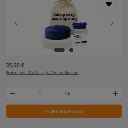
35,90 €
Preise inkl. MwSt. zzgl. Versandkosten
Produkt Anzahl: Gib den gewünschten Wert ein ode
Stk
In den Warenkorb