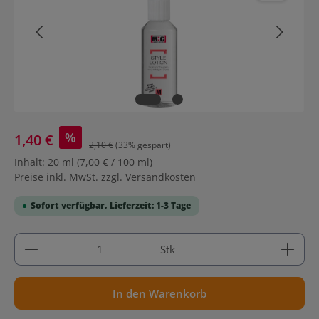
%
1,40 €
2,10 €
(33% gespart)
Inhalt:
20 ml
(7,00 € / 100 ml)
Preise inkl. MwSt. zzgl. Versandkosten
Sofort verfügbar, Lieferzeit: 1-3 Tage
Produkt Anzahl: Gib den gewünschten Wert ein ode
Stk
In den Warenkorb