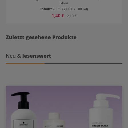
Glanz
Inhalt:
20 ml
(7,00 € / 100 ml)
Verkaufspreis:
1,40 €
Regulärer Preis:
2,10 €
Zuletzt gesehene Produkte
Neu &
lesenswert