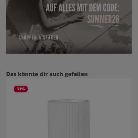
Produktgalerie überspringen
Das könnte dir auch gefallen
33
%