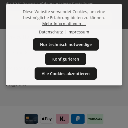
dir 10 % Rabatt auf deine nächste Bestellung!
Diese Website verwendet Cookies, um eine
E-Mail-Adresse*
bestmögliche Erfahrung bieten zu können.
Mehr Informationen ...
Datenschutz
Datenschutz
|
Impressum
Die mit einem Stern (*) markierten Felder sind
Service-Hotline
Ich habe die
Datenschutzbestimmungen
zur Kenntnis
Pflichtfelder.
genommen und die
AGB
gelesen und bin mit ihnen
Nur technisch notwendige
einverstanden.
Versand & Lieferung
Konfigurieren
Weitere Informationen
Alle Cookies akzeptieren
Folge uns