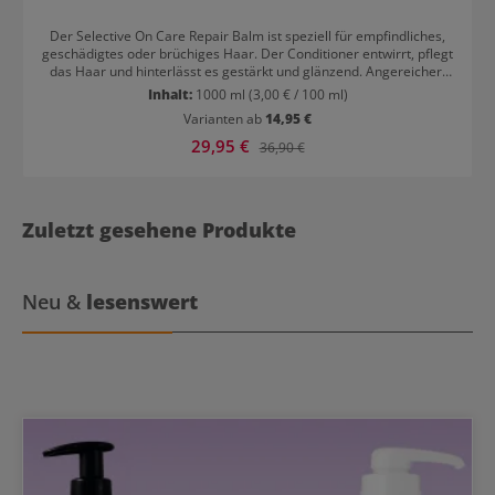
Der Selective On Care Repair Balm ist speziell für empfindliches,
geschädigtes oder brüchiges Haar. Der Conditioner entwirrt, pflegt
das Haar und hinterlässt es gestärkt und glänzend. Angereichert
mit Sheabutter, grünem Tee und Kamelie sorgt er für eine
Inhalt:
1000 ml
(3,00 € / 100 ml)
Tiefenreparatur der geschädigten Haarstruktur. Die Inhaltsstoffe
Varianten ab
14,95 €
regenerieren, schützen, spenden Feuchtigkeit und sorgen für Glanz
und Geschmeidigkeit. Selective On Care Repair Balm: Anwendung
Verkaufspreis:
29,95 €
Regulärer Preis:
36,90 €
Auf das gewaschene und handtuchtrockene Haar auftragen.
Kämmen und 2-3 Minuten einwirken lassen. Für eine intensive
Wirkung die Einwirkzeit auf 5 Minuten verlängern, anschließend gut
ausspülen und stylen.
Zuletzt gesehene Produkte
Neu &
lesenswert