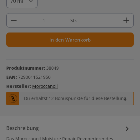
Produkt Anzahl: Gib den gewünschten Wert ein ode
Stk
In den Warenkorb
Produktnummer:
38049
EAN:
7290011521950
Hersteller:
Moroccanoil
Du erhältst 12 Bonuspunkte für diese Bestellung.
Beschreibung
Das Moroccanoil Moisture Repair Regenerierendes