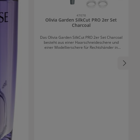
47078
Olivia Garden SilkCut PRO 2er Set
Charcoal
Das Olivia Garden SilkCut PRO 2er Set Charcoal
besteht aus einer Haarschneideschere und
einer Modellierschere für Rechtshänder in
eleganter dunkelgrauer Farbe. Die Scheren
überzeugen vor allem durch handgeschliffene,
konvexe Scherenblätter mit hochwertiger
Stahllegierung. Durch das kugelgelagerte
Scherengelenk sind die Haarscheren besonders
leichtgängig. Das ergonomische Design mit
spezieller Daumenkrümmung ermöglicht eine
optimale Fingerposition, wodurch die Hände
entlastet werden. Inhalt von Olivia Garden
SilkCut PRO 2er Set Charcoal
Haarschneideschere 5,75'' Modellierschere 6,0"
europäische Ausführung mit 35 Zähnen
Einstelllwerkzeug Scherenöl Fingerringe
Mikrofasertuch Reißverschlusstasche