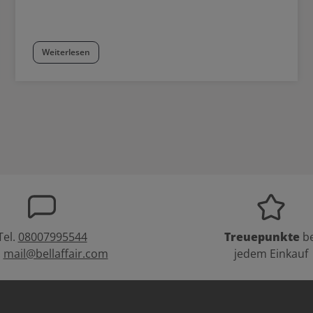
Weiterlesen
Tel.
08007995544
Treuepunkte
be
:
mail@bellaffair.com
jedem Einkauf