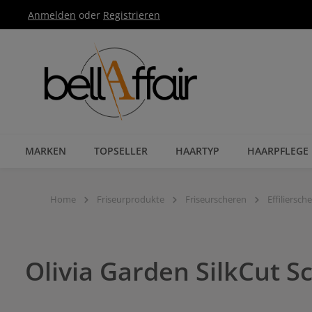
Anmelden
oder
Registrieren
Zur Hauptnavigation springen
MARKEN
TOPSELLER
HAARTYP
HAARPFLEGE
Home
Friseurprodukte
Friseurscheren
Effiliersch
Olivia Garden SilkCut S