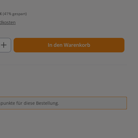
€
(41% gespart)
ndkosten
ib den gewünschten Wert ein oder benutz
In den Warenkorb
punkte für diese Bestellung.