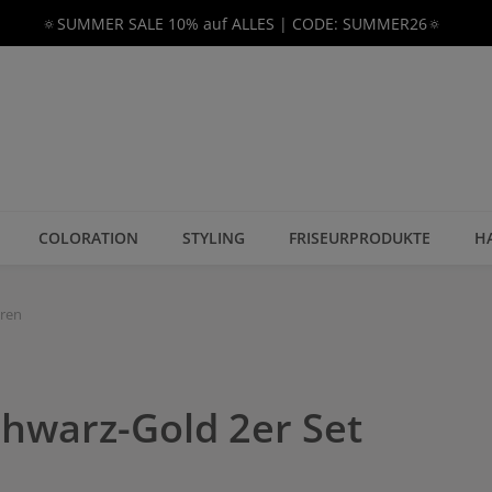
🔅SUMMER SALE 10% auf ALLES | CODE: SUMMER26🔅
COLORATION
STYLING
FRISEURPRODUKTE
H
eren
chwarz-Gold 2er Set