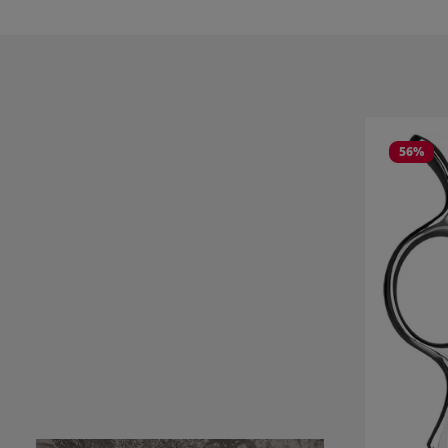
Produktgale
56
%