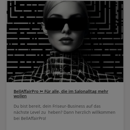
Haarlänge 1-2 Pumphübe auf L
Spitzen auftragen. Kann auf tr
nassem Haar angewendet werd
ausspülen.
BellAffairPro ✂ Für alle, die im Salonalltag mehr
wollen
Du bist bereit, dein Friseur-Business auf das
nächste Level zu heben? Dann herzlich willkommen
bei BellAffairPro!