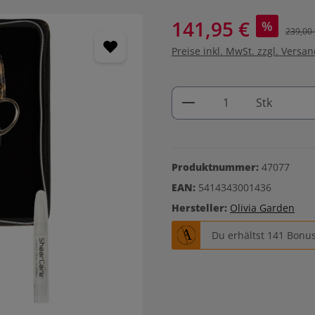
141,95 €
%
239,00 
Preise inkl. MwSt. zzgl. Versa
Produkt Anzahl: G
Stk
Produktnummer:
47077
EAN:
5414343001436
Hersteller:
Olivia Garden
Du erhältst 141 Bonus