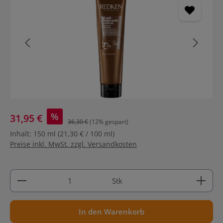
%
31,95 €
36,30 €
(12% gespart)
Inhalt:
150 ml
(21,30 € / 100 ml)
Preise inkl. MwSt. zzgl. Versandkosten
Produkt Anzahl: Gib den gewünschten Wert ein ode
Stk
In den Warenkorb