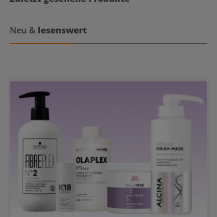
bis 230°C im manuellen Modus. Der Haarglätter ist nach nur 15
Sekunden einsatzbereit für ein müheloses Styling. Die LED-Anzeige
hält dich immer über die Temperatur am Laufenden. Durch die
automatische Sicherheitsabschlutung nach 60 Minuten und
Neu &
lesenswert
weltweiter Spannungsanpassung kannst du deinen Haarglätter
überall bedenkenlos nutzen. Die 110 mm langen und federnd
gelagerten Stylingplatten gewährleisten einen gleichmäßigen
Druck auf das Haar. Das Zubehör umfasst einen Styling-Matte und
eine Schutzhülle.