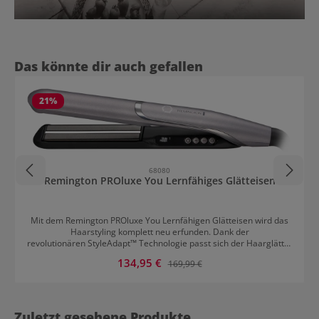
Produktgalerie überspringen
Das könnte dir auch gefallen
21
%
68080
Remington PROluxe You Lernfähiges Glätteisen
Mit dem Remington PROluxe You Lernfähigen Glätteisen wird das
Haarstyling komplett neu erfunden. Dank der
revolutionären StyleAdapt™ Technologie passt sich der Haarglätter
an das Haar an. Während dem Styling analysiert ein Sensor
Verkaufspreis:
134,95 €
Regulärer Preis:
169,99 €
entlang der Stylingplatten mehr als 2.500 Mal die Haartemperatur
und sammelt Informationen über den Haartyp und die
Stylingtechnik. Die Werte werden in einem intelligenten
Mikroprozessor gespeichert und für ein möglichst sanftes Styling
verwendet. Wähle zwischen 9 Temperatureinstellungen von 150°C
Zuletzt gesehene Produkte