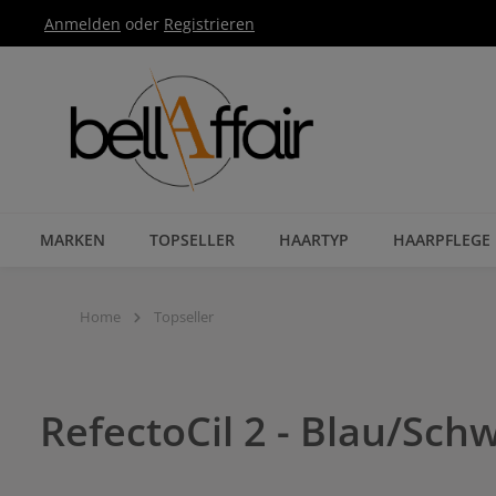
Anmelden
oder
Registrieren
Zur Hauptnavigation springen
MARKEN
TOPSELLER
HAARTYP
HAARPFLEGE
Home
Topseller
RefectoCil 2 - Blau/Sch