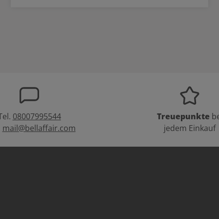
Tel.
08007995544
Treuepunkte
be
:
mail@bellaffair.com
jedem Einkauf