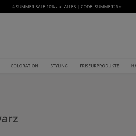
🔅SUMMER SALE 10% auf ALLES | CODE: SUMMER26🔅
COLORATION
STYLING
FRISEURPRODUKTE
H
warz