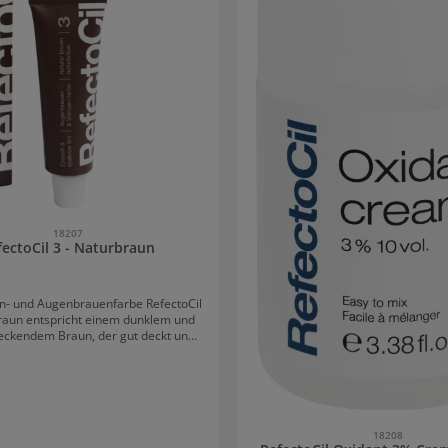
18207
fectoCil 3 - Naturbraun
n- und Augenbrauenfarbe RefectoCil
braun entspricht einem dunklem und
deckendem Braun, der gut deckt und
rünette Looks erzielt. Sie eignet sich
r dunkle Wimpern und Augenbrauen.
lich wirkende Farbton verleiht den
 und Augenbraun eine intensive
. Darüber hinaus wirken Wimpern in
en Länge und erhalten optisch mehr
18208