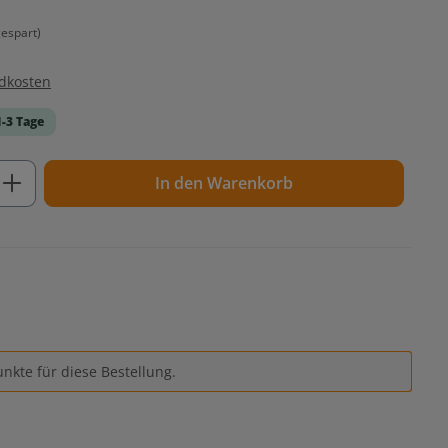
espart)
ndkosten
1-3 Tage
ib den gewünschten Wert ein oder benutz
In den Warenkorb
nkte für diese Bestellung.