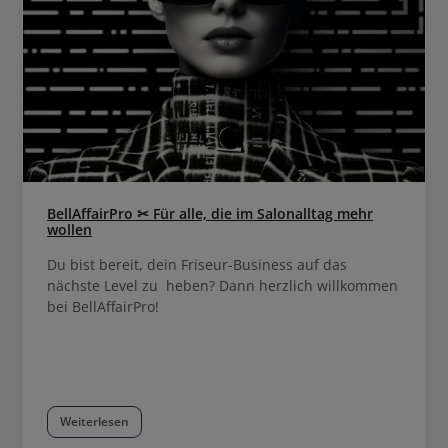
auskommst? Die Entwickler-Flasch
bis zu 150 Anwendunge
BellAffairPro ✂ Für alle, die im Salonalltag mehr
wollen
Du bist bereit, dein Friseur-Business auf das
nächste Level zu heben? Dann herzlich willkommen
bei BellAffairPro!
Weiterlesen