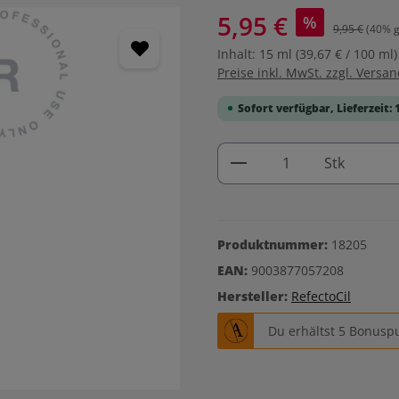
5,95 €
%
9,95 €
(40% g
Inhalt:
15 ml
(39,67 € / 100 ml)
Preise inkl. MwSt. zzgl. Versa
Sofort verfügbar, Lieferzeit: 
Produkt Anzahl: G
Stk
Produktnummer:
18205
EAN:
9003877057208
Hersteller:
RefectoCil
Du erhältst 5 Bonuspu