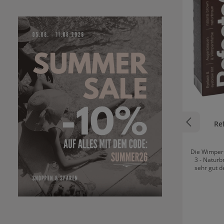
Re
Die Wimper
3 - Natur
sehr gut 
natürlich b
perfekt fü
Der natür
Wimpern
Farbtiefe
ihrer voll
Volumen. Refectocil 3 - Naturbraun ist mit allen