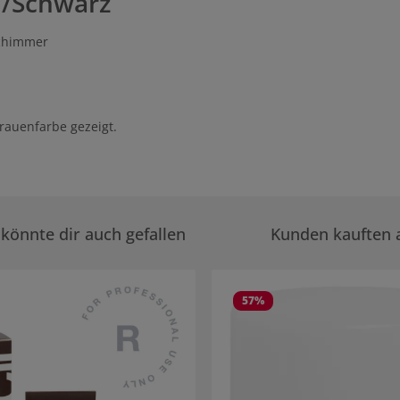
au/Schwarz
chimmer
rauenfarbe gezeigt.
könnte dir auch gefallen
Kunden kauften 
rie überspringen
57
%