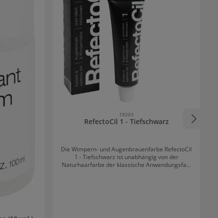
18203
RefectoCil 1 - Tiefschwarz
Die Wimpern- und Augenbrauenfarbe RefectoCil
1 - Tiefschwarz ist unabhängig von der
Naturhaarfarbe der klassische Anwendungsfall.
Diese Farbe färbt jedes Härchen tiefschwarz
und ist speziell bei schwarzem oder
dunkelbraunem Haar zu empfehlen. Die
Wimpern sehen dadurch noch länger und
voluminöser aus. Besonderes Plus: Wisch- und
wasserfest bis zu sechs Wochen lang!