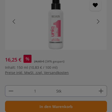
%
16,25 €
24,60 €
(34% gespart)
Inhalt:
150 ml
(10,83 € / 100 ml)
Preise inkl. MwSt. zzgl. Versandkosten
Produkt Anzahl: Gib den gewünschten Wert ein ode
Stk
In den Warenkorb