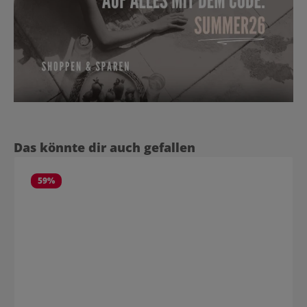
Produktgalerie überspringen
Das könnte dir auch gefallen
59
%