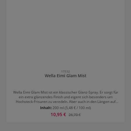
17532
Wella Eimi Glam Mist
Wella Eimi Glam Mist ist ein klassischer Glanz-Spray. Er sorgt für
ein extra glänzendes Finish und eigent sich besonders um
Hochsteck-Frisuren zu veredeln. Aber auch in den Längen auf
glattem Haar kommt der Spray einzigartig zur Geltung. Glam Mist
Inhalt:
200 ml
(5,48 € / 100 ml)
schützt das Haar auch vor Feuchtigkeit und UV-Strahlen.
Verkaufspreis:
10,95 €
Regulärer Preis:
26,70 €
Anwendung: Mit genügend Abstand sparsam auf die fertige Frisur
sprühen.