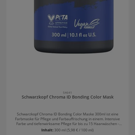
54641
Schwarzkopf Chroma ID Bonding Color Mask
Schwarzkopf Chroma ID Bonding Color Maske 300ml ist eine
Farbmaske für Pflege und Farbauffrischung in einem. Intensive
Farbe und tiefenwirksame Pflege für bis zu 15 Haarwäschen -
Farbauffrischung war nie einfacher! Schwarzkopf Chroma ID
Inhalt:
300 ml
(5,98 € / 100 ml)
Bonding Color Maske 300ml Vorteile Einfache Anwendung: Die