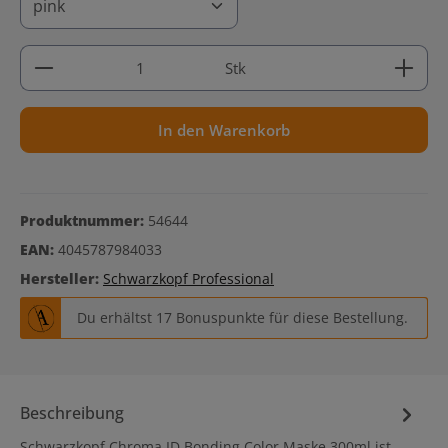
Produkt Anzahl: Gib den gewünschten Wert ein ode
Stk
In den Warenkorb
Produktnummer:
54644
EAN:
4045787984033
Hersteller:
Schwarzkopf Professional
Du erhältst 17 Bonuspunkte für diese Bestellung.
Beschreibung
Schwarzkopf Chroma ID Bonding Color Maske 300ml ist