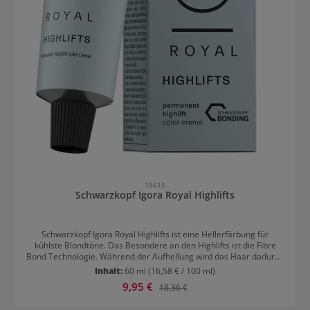
15615
Schwarzkopf Igora Royal Highlifts
Schwarzkopf Igora Royal Highlifts ist eine Hellerfärbung für
kühlste Blondtöne. Das Besondere an den Highlifts ist die Fibre
Bond Technologie. Während der Aufhellung wird das Haar dadurch
geschützt und Haarbruch minimiert. Mit den Igora Royal Highlifts
Inhalt:
60 ml
(16,58 € / 100 ml)
ist eine Blondierung, Aufhellung sowie Nuancierung möglich, ohne
Verkaufspreis:
9,95 €
Regulärer Preis:
18,36 €
die Haarstruktur zu schädigen. Mit der Hellerfärbung sind
eisblonde, fast schon weiße Blondnuancen dank des enthaltenen