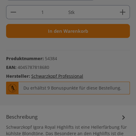
Produkt Anzahl: Gib den gewünschten Wert ein ode
Stk
In den Warenkorb
Produktnummer:
54384
EAN:
4045787818680
Hersteller:
Schwarzkopf Professional
Du erhältst 9 Bonuspunkte für diese Bestellung.
Beschreibung
Schwarzkopf Igora Royal Highlifts ist eine Hellerfärbung für
kühlste Blondtöne. Das Besondere an den Highlifts ist die