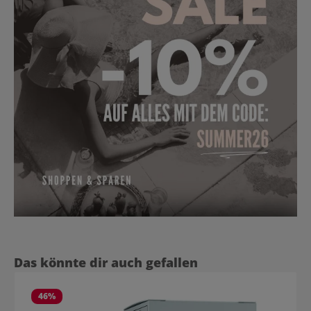
Produktgalerie überspringen
Das könnte dir auch gefallen
46
%