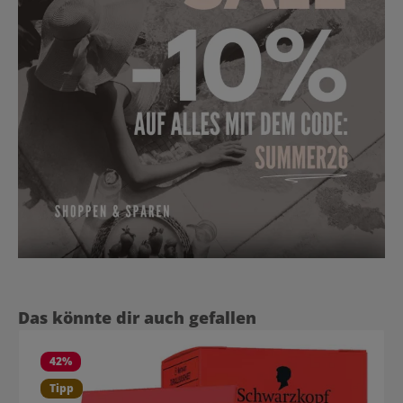
Produktgalerie überspringen
Das könnte dir auch gefallen
42
%
Tipp