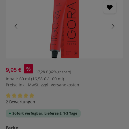
%
9,95 €
17,28 €
(42% gespart)
Inhalt:
60 ml
(16,58 € / 100 ml)
Preise inkl. MwSt. zzgl. Versandkosten
Durchschnittliche Bewertung von 5 von 5 Sternen
2 Bewertungen
Sofort verfügbar, Lieferzeit: 1-3 Tage
auswählen
Farbe