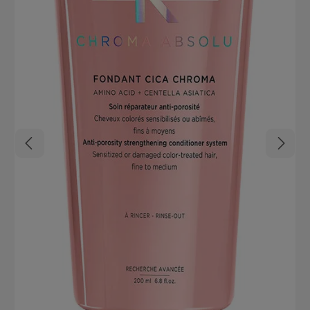
Royal Hohe Farbintensität Perfekter Farbausgleich auch auf
porösem Haar Bis zu 100% Weißabdeckung Ultimativer Farberhalt
Absolute Strähnentreue