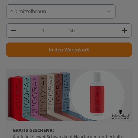
Produkt Anzahl: Gib den gewünschten Wert ein ode
Stk
In den Warenkorb
GRATIS GESCHENK:
Kaufe jetzt zwei Schwarzkopf Haarfarben und erhalte