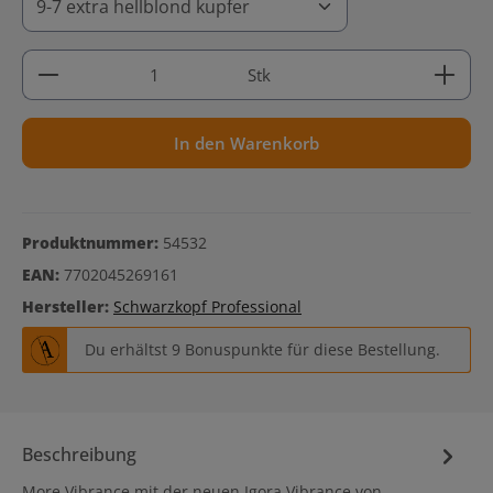
Produkt Anzahl: Gib den gewünschten Wert ein ode
Stk
In den Warenkorb
Produktnummer:
54532
EAN:
7702045269161
Hersteller:
Schwarzkopf Professional
Du erhältst 9 Bonuspunkte für diese Bestellung.
Beschreibung
More Vibrance mit der neuen Igora Vibrance von