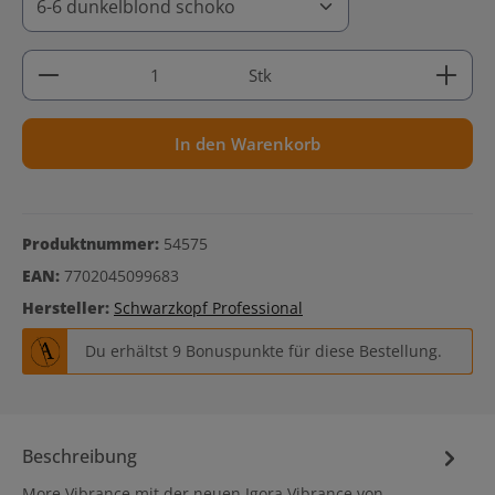
Produkt Anzahl: Gib den gewünschten Wert ein ode
Stk
In den Warenkorb
Produktnummer:
54575
EAN:
7702045099683
Hersteller:
Schwarzkopf Professional
Du erhältst 9 Bonuspunkte für diese Bestellung.
Beschreibung
More Vibrance mit der neuen Igora Vibrance von