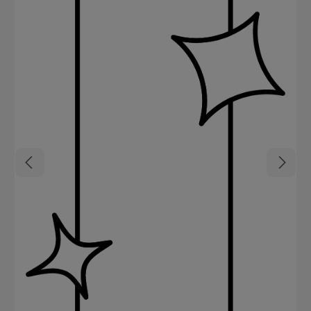
eröffnet ein noch größeres Anwendungsspektrum als bisher. Die
Coloration kann zur Neutralisation, für Fashion Tonings, für Pastell-
Effekte und Glossings und zur Farbauffrischung verwendet werden
und macht das gezielte Setzen von Akzenten in einzelnen
Haarpartien zum Kinderspiel für mutige Farbliebhaber. Dem Clear
Ton (0-00) kommt dabei eine besondere Rolle zu. Der Klarton kann
als Gloss Upgrade alleine verwendet werden, da er (ohne Mischen
mit einer Nuance) für noch mehr Glanz sorgt. Zudem dient er als
Farbverdünner, um Pastell-Effekte mit allen Nuancen zu erreichen.
Igora Vibrance hat auch eine neue Verpackung erhalten und
überzeugt als flüssige Coloration in der Flasche. So ist
sichergestellt, dass das Produkt restlos aufgebraucht werden kann.
Anwendungstipps für Schwarzkopf Igora Vibrance Igora Vibrance
ist mit einem einfachen Mischungsverhältnis von 1:1 für alle
Nuancen gemacht. Wähle den Activator 4% für eine sanfte
Aufhellung bis zu einer Stufe auf hellen Grundlagen. Mit dem
Activator 1,9% ist keine Aufhellung möglich. Die Einwirkzeit beträgt
5-20 Minuten.