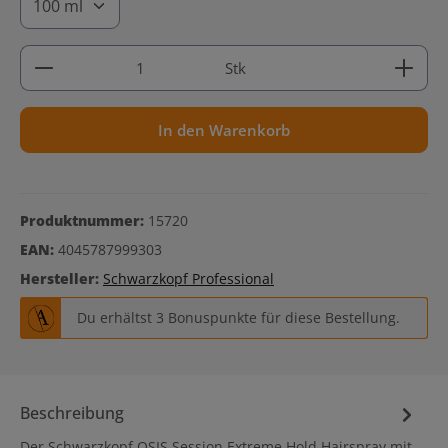
Produkt Anzahl: Gib den gewünschten Wert ein ode
Stk
In den Warenkorb
Produktnummer:
15720
EAN:
4045787999303
Hersteller:
Schwarzkopf Professional
Du erhältst 3 Bonuspunkte für diese Bestellung.
Beschreibung
Der Schwarzkopf OSIS Session Extreme Hold Hairspray mit