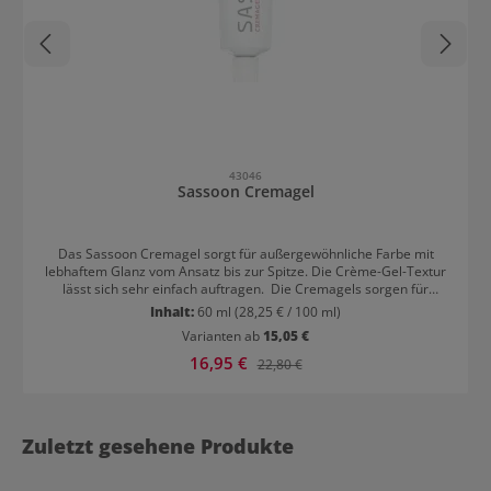
43046
Sassoon Cremagel
Das Sassoon Cremagel sorgt für außergewöhnliche Farbe mit
lebhaftem Glanz vom Ansatz bis zur Spitze. Die Crème-Gel-Textur
lässt sich sehr einfach auftragen. Die Cremagels sorgen für
schillernde und lang anhaltende Farbergebnisse, die das Haar
Inhalt:
60 ml
(28,25 € / 100 ml)
verschönern und nicht plakativ wirken lassen: Präzise Schattierung,
Varianten ab
15,05 €
echte und glaubhafte Tonalität, genaue und klareTöne
Durchdachte prägnante Frabpalette ohne redundante Farben
Verkaufspreis:
16,95 €
Regulärer Preis:
22,80 €
Enthält das fortschrittliche Konditionierungssystem Intelliprotec für
ultimativen Glanz und dauerhafte Intensität Die Cremagels werden
im Verhältnis 1:1 mit dem Sassoon Developer gemischt und für
etwa 30-45 Minuten im Haar für eine optimale Entwicklung
Zuletzt gesehene Produkte
belassen. Die Cremagels sind untereinander mischbar. Keine
zusätzliche Wärmeinwirkung nötig.