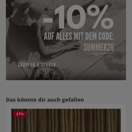
Produktgalerie überspringen
Das könnte dir auch gefallen
21
%