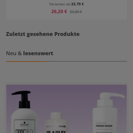
Strähnen.
Varianten ab
23,79 €
Verkaufspreis:
26,20 €
Regulärer Preis:
33,00 €
Zuletzt gesehene Produkte
Neu &
lesenswert