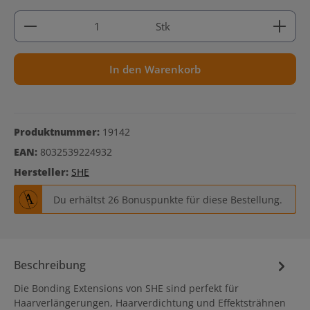
Produkt Anzahl: Gib den gewünschten Wert ein ode
Stk
In den Warenkorb
Produktnummer:
19142
EAN:
8032539224932
Hersteller:
SHE
Du erhältst 26 Bonuspunkte für diese Bestellung.
Beschreibung
Die Bonding Extensions von SHE sind perfekt für
Haarverlängerungen, Haarverdichtung und Effektsträhnen