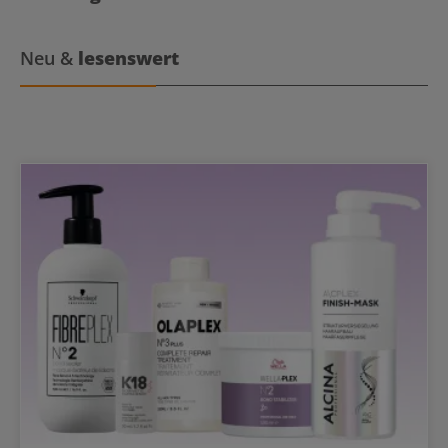
temporäre Nuancierung* verliehen. Die Intensität der Farbe ist
abhängig von der Ausgangshaarfarbe, wobei das Ergebnisse
intensiver wird, je heller dein Haar ist. Zugleich pflegt die Maske
intensiv und versorgt das Haar mit Feuchtigkeit. Avocadoöl sorgt
Neu &
lesenswert
dafür, dass Haarbruch beim Kämmen reduziert wird. Wella
Professionals Color Fresh Maske: Benefits für dein Haar Die
Haarkur ist ein Color Fresh-Up mit Pflegewirkung, eine
Tönungsmaske mit farbechtem Auswaschverhalten für den Salon
und Zuhause. Die Maske verleiht Haare „Wie-frisch-vom-Friseur“
Die Farbwirkung hält bis zu 8 Haarwäschen an* Wiederbelebung
der Salonhaarfarbe Auffrischung der Farbe zwischen
Salonbesuchen Hoher Pflegeanteil dank wertvollem Avocadoöl
Ohne Inhaltsstoffe tierischen Ursprungs Ohne Silikone Gelb- und
Rotstich Mattierung durch kühle Nuancen Wiederbeleben und
Auffrischen von verblassten Farben Color Fresh Maske
Anwendung: Haare waschen und handtuchtrocknen gewünschte
Menge der Color Fresh Maske in eine geeignete Färbeschale
geben Handschuhe anziehen Maske mit Pinsel auftragen Haare
kämmen, um Farbe gleichmäßig zu verteilen Einwirkzeit: 10
Minuten Maske mit klarem Wasser ausspülen Eine abschließende
Pflege ist nicht nötig *Abhängig von der Nuance. Die 500ml
Masken Pumpe ist nicht im Lieferumfang enthalten, sondern muss
separat bestellt werden.