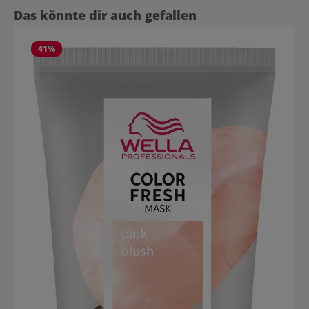
Produktgalerie überspringen
Das könnte dir auch gefallen
41
%