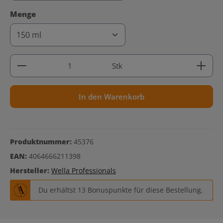
auswählen
Menge
Produkt Anzahl: Gib den gewünschten Wert ein ode
Stk
In den Warenkorb
Produktnummer:
45376
EAN:
4064666211398
Hersteller:
Wella Professionals
Du erhältst 13 Bonuspunkte für diese Bestellung.