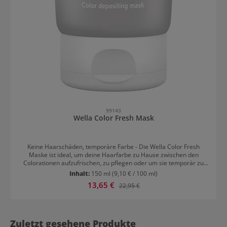
99143
Wella Color Fresh Mask
Keine Haarschäden, temporäre Farbe - Die Wella Color Fresh
Maske ist ideal, um deine Haarfarbe zu Hause zwischen den
Colorationen aufzufrischen, zu pflegen oder um sie temporär zu
verändern. Wella Color Fresh Mask: Einfache Farbauffrischung für
Inhalt:
150 ml
(9,10 € / 100 ml)
zu Hause Die Wella Colofresh Mask ist ideal für die Auffrischung
Verkaufspreis:
13,65 €
Regulärer Preis:
22,95 €
deiner Haarfarbe zu Hause. Vorteile der Haarkur: frischt die Farbe
auf Pflegt & verleiht Feuchtigkeit Macht das Haar glatter einfach
aufzutragen Sichtbare Ergebnisse nach bereits 10 Minuten Was
genau bewirkt die Color Fresh Maske? In nur 10 Minuten wird die
Haarfarbe aufgefrischt oder einer bestehenden Haarfarbe eine
Zuletzt gesehene Produkte