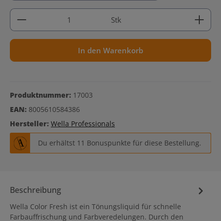
Produkt Anzahl: Gib den gewünschten Wert ein ode
Stk
In den Warenkorb
Produktnummer:
17003
EAN:
8005610584386
Hersteller:
Wella Professionals
Du erhältst 11 Bonuspunkte für diese Bestellung.
Beschreibung
Wella Color Fresh ist ein Tönungsliquid für schnelle
Farbauffrischung und Farbveredelungen. Durch den