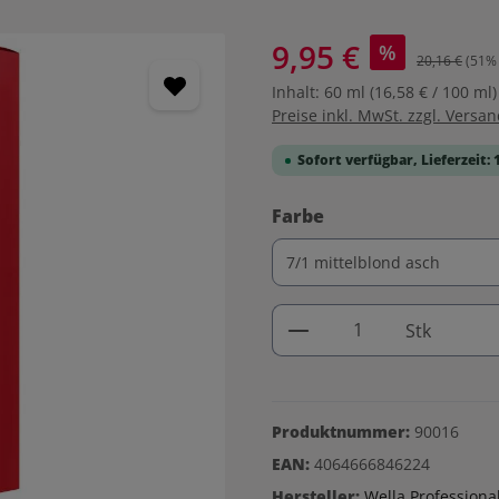
9,95 €
%
20,16 €
(51% 
Inhalt:
60 ml
(16,58 € / 100 ml)
Preise inkl. MwSt. zzgl. Versa
Sofort verfügbar, Lieferzeit: 
auswählen
Farbe
Produkt Anzahl: G
Stk
Produktnummer:
90016
EAN:
4064666846224
Hersteller:
Wella Professiona