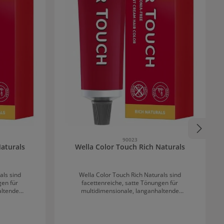
90023
Naturals
Wella Color Touch Rich Naturals
als sind
Wella Color Touch Rich Naturals sind
gen für
facettenreiche, satte Tönungen für
altende
multidimensionale, langanhaltende
ng sorgt für
Farbergebnisse. Die Intensivtönung sorgt für
r Veränderung
eine lebhafte Intensivierung oder Veränderung
nz. Die demi-
des Naturtones bei maximalem Glanz. Die demi-
häufige
permanente Tönung erlaubt häufige