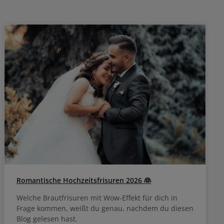
llung und bis
Ton in Ton, dunkler, geringe Aufhellung und bis
ouch Plus
zu 70% Deckkraft mit Color Touch Plus
Romantische Hochzeitsfrisuren 2026 👰
Welche Brautfrisuren mit Wow-Effekt für dich in
Frage kommen, weißt du genau, nachdem du diesen
Blog gelesen hast.