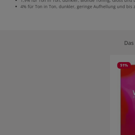
1,9% für Ton in Ton, dunkler, Blonde Toning, Gloss und 
4% für Ton in Ton, dunkler, geringe Aufhellung und bis 
Das 
Produktgale
51
%