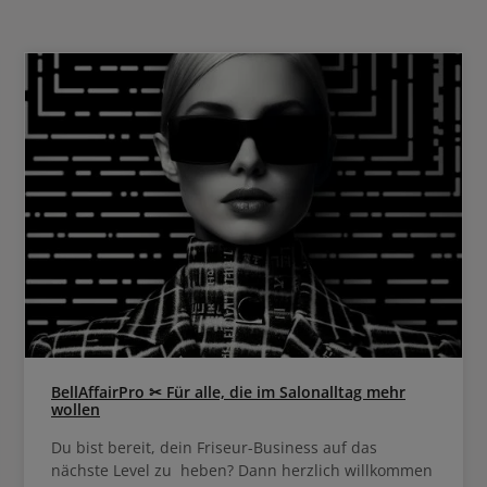
. Mehr als 90 lebendige
Ton in Ton, dunkler, geringe Aufhe
e können untereinander gemischt
zu 70% Deckkraft mit Color T
e Farbe verblassst nach 28 Wäschen
chmäßig für einen harmonisch
nden Ansatz. Weitere Vorteile von
urals: Hohe Leuchtkraft für
e Ultimativer Glanz und
e Farbintensität ohne Kompromisse
tal Purifier Technology für noch
sigere Farbergebnisse - auch bei
, frei von Ammoniak,
öl. Wella Color Touch Rich
Einfache Anwendung Optimierte
mit Flasche oder Pinsel und Schale.
eie Formel für eine ultrapräzise
ltnis
h Intensivtönung und Emulsion: 1:2
t: 15 Minuten mit Wärme, 20 Minuten
or Touch Emulsion
de
s und bis zu 50% Deckkraft 4% für
 dunkler, geringe Aufhellung und bis
 Deckkraft mit Color Touch Plus
BellAffairPro ✂ Für alle, die im Salonalltag mehr
wollen
Du bist bereit, dein Friseur-Business auf das
nächste Level zu heben? Dann herzlich willkommen