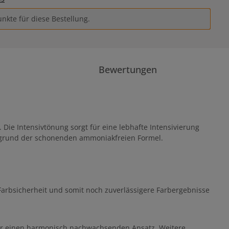
nkte für diese Bestellung.
Bewertungen
Die Intensivtönung sorgt für eine lebhafte Intensivierung
fgrund der schonenden ammoniakfreien Formel.
 Farbsicherheit und somit noch zuverlässigere Farbergebnisse
für einen harmonisch nachwachsenden Ansatz. Weitere