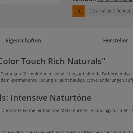
Du erhältst 9 Bonuspu
Eigenschaften
Hersteller
olor Touch Rich Naturals"
e Tönungen für multidimensionale, langanhaltende Farbergebnisse. 
e demi-permanente Tönung erlaubt häufige Typveränderungen au
ls: Intensive Naturtöne
 Die sanfte Formel enthält die Metal Purifier Technology für mehr
scht werden. Die Farbe verblassst nach 28 Wäschen gleichmäßig 