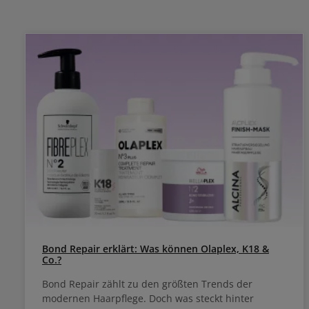
geschädigtem Haar
Farbtön
werden. Di
glei
nachwachse
Color Touch Rich Nat
Fashion Ergebniss
strahlend
Mit Me
zuverläs
geschädigtem Haar Vegan
Silikonen und Mineral
Naturals: 
Anwendung 
Tropffr
Anwendung. Empfohlenes Mischungsverhä
Color Touc
Einwirkzei
ohne Wärme Mit Col
verwenden: 1,9% für Ton in Ton, dunkler, Blon
Toning, Glos
Ton in Ton,
zu 70%
Bond Repair erklärt: Was können Olaplex, K18 &
Co.?
Bond Repair zählt zu den größten Trends der
modernen Haarpflege. Doch was steckt hinter