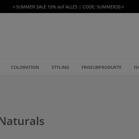
🔅SUMMER SALE 10% auf ALLES | CODE: SUMMER26🔅
COLORATION
STYLING
FRISEURPRODUKTE
H
 Naturals