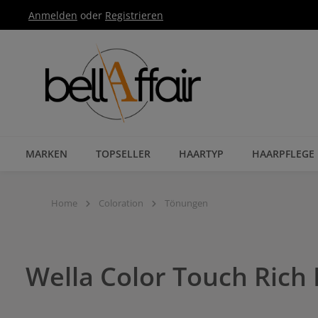
Anmelden
oder
Registrieren
Zur Hauptnavigation springen
MARKEN
TOPSELLER
HAARTYP
HAARPFLEGE
Home
Coloration
Tönungen
Wella Color Touch Rich