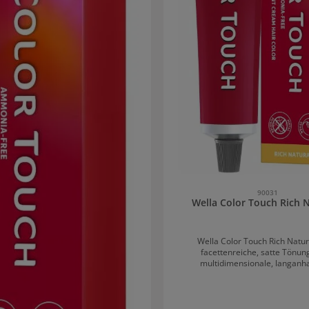
90031
Wella Color Touch Rich 
Wella Color Touch Rich Natur
facettenreiche, satte Tönun
multidimensionale, langanh
Farbergebnisse. Die Intensivtönu
eine lebhafte Intensivierung ode
des Naturtones bei maximalem Gla
permanente Tönung erlaubt 