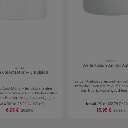
45309
Wella Fusion Amino Auf
45534
a ColorMotion+ Emulsion
Seiden-Aminosäuren und mikronis
im Wella Fusion Amino Auffüller w
a ColorMotion+ Emulsion ist eine
den Haarkortex eingeschleust
trierte Mousse für farbbehandeltes
geschädigte Stellen aufspüren un
 die Haarstruktur glättet und gegen
reparieren. So erfährt die Haar
ische Schäden stärkt. Wella
alt:
50 ml
(13,90 € / 100 ml)
Inhalt:
70 ml
(22,79 € / 1
tiefenwirksame Regeneration auf
otion+ Emulsion: Schutz für die
Makroebene. Das Reparatur-Produ
Verkaufspreis:
6,95 €
Verkaufspreis:
15,95 €
Regulärer Preis:
Reguläre
20,20 €
35,88 €
Die Emulsion ist eine
Qualität schützt das Haar so ef
arbnachbehandlung. Sie hilft, die
langanhaltenden vor Haarbruch
zu stoppen und neutralisiert den pH-
Amino Auffüller wird nach der 
 wird verhindert, dass sich die Farbe
besonders auf kaputte Stellen i