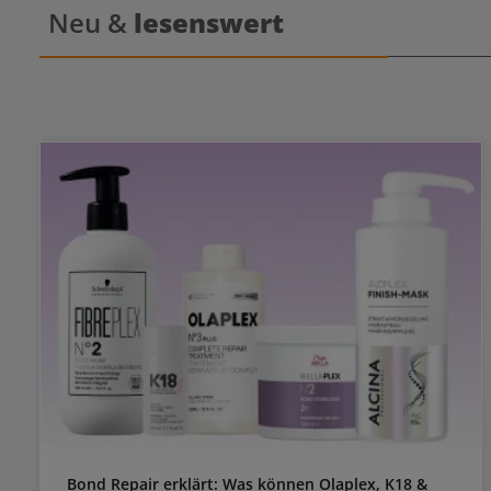
verschiebt 
Neu &
lesenswert
Mousse wirkt Die Emu
schützende
Schutz für
Purifie
schädliche
Farbe verände
Antioxidans
das Haar a
die beiden 
Schutz, de
strahlend
Wella Col
handtu
anwenden. 
halten und
die Spitz
lassen, auf
Tipp:
ColorMo
Zuerst die 
Im Anschlu
einar
Bond Repair erklärt: Was können Olaplex, K18 &