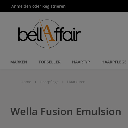
Anmelden
oder
Registrieren
Zur Hauptnavigation springen
MARKEN
TOPSELLER
HAARTYP
HAARPFLEGE
Home
Haarpflege
Haarkuren
Wella Fusion Emulsion