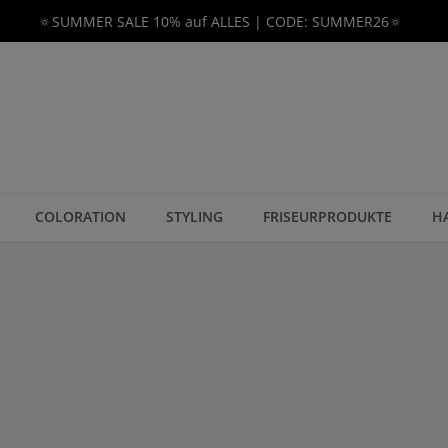
🔅SUMMER SALE 10% auf ALLES | CODE: SUMMER26🔅
COLORATION
STYLING
FRISEURPRODUKTE
H