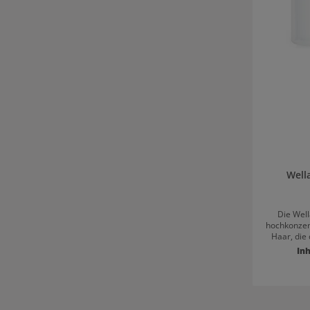
Well
Die Well
hochkonzen
Haar, die
mechan
Inh
ColorM
Haarfarbe 
Premiumf
Oxidation 
Wert. Damit