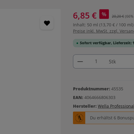
6,85 €
%
20,20 €
(66% 
Inhalt:
50 ml
(13,70 € / 100 ml)
Preise inkl. MwSt. zzgl. Versa
Sofort verfügbar, Lieferzeit: 
Produkt Anzahl: G
Stk
Produktnummer:
45535
EAN:
4064666806303
Hersteller:
Wella Professiona
Du erhältst 6 Bonuspu