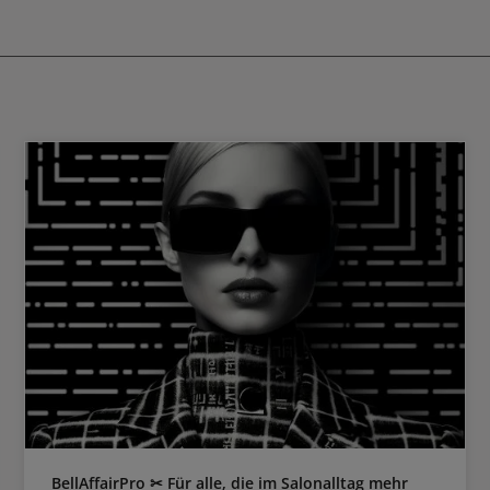
oder vorzeitig verblasst. Wie die
und Spitzen aufgetragen. Nach d
lsion enthält zwei
sollte das hochwertige Aufbaup
 Komponenten, welche für Rundum-
einer Wärmezufuhr gründlich a
 coloriertes Haar sorgen. Die Metal
werden.
r Technologie hilft, das Haar vor
n Metallen zu schützen, welche die
rn können. Vitamin E ist ein
 zum Schutz vor freien Radikalen, die
ngreifen können. Gemeinsam bilden
eine starke Formel für den optimalen
n farbbehandeltes Haar benötigt, um
 und intensiv leuchtend zu bleiben.
orMotion+ Emulsion Anwendung Im
chtrockenen, gewaschenen Haar
Gut schütteln, senkrecht nach unten
 seitlich drücken. Vom Ansatz bis in
en auftragen. 3 Minuten einwirken
emulgieren und sorgfältig ausspülen.
 Kann auch gemeinsam mit der
tion+ Maske angewendet werden:
Emulsion auftragen, einziehen lassen.
ss die Maske in Längen und Spitzen
beiten. Gründlich auswaschen.
BellAffairPro ✂ Für alle, die im Salonalltag mehr