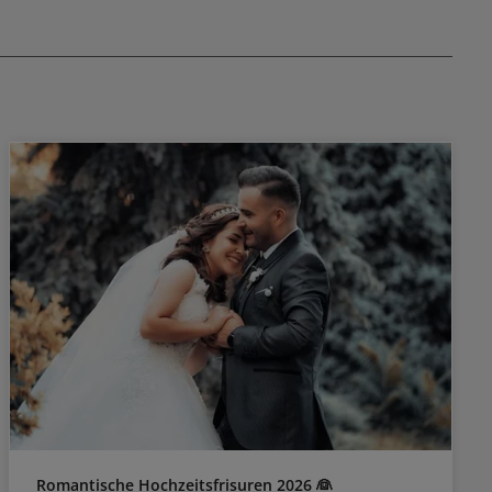
sorgt sie für Glanz, Geschmeidigkeit,
em Frisieren
Feuchtigkeit und ein gepflegtes Haargefühl.
rodukt nach
Außerdem verleiht die Emulsion Schutz vor
usgespült
Frizz. Wella Oil Reflections Emulsion Anwendung
Nach dem Haarwaschen Haare
handtuchtrocknen. Emulsion schütteln,
senkrecht halten, zusammendrücken und vom
Ansatz bis in die Spitzen auftragen. Für etwa 3
Minuten einwirken lassen, gründlich ausspülen.
Tipp: Kann auch unter der Oilreflections Maske
angewendet werden. Mousse zuerst einziehen
lassen, dann Maske in Längen und Spitzen
auftragen. Alles gemeinsam sorgfältig
auswaschen.
Romantische Hochzeitsfrisuren 2026 👰