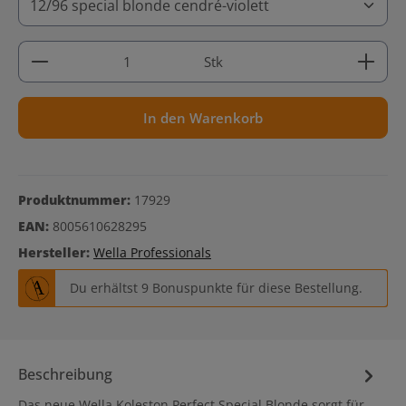
Produkt Anzahl: Gib den gewünschten Wert ein ode
Stk
In den Warenkorb
Produktnummer:
17929
EAN:
8005610628295
Hersteller:
Wella Professionals
Du erhältst 9 Bonuspunkte für diese Bestellung.
Beschreibung
Das neue Wella Koleston Perfect Special Blonde sorgt für