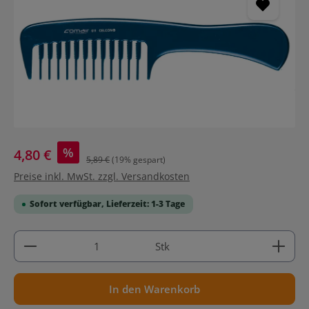
%
4,80 €
5,89 €
(19% gespart)
Preise inkl. MwSt. zzgl. Versandkosten
Sofort verfügbar, Lieferzeit: 1-3 Tage
Produkt Anzahl: Gib den gewünschten Wert ein ode
Stk
In den Warenkorb