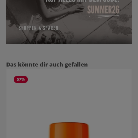
Produktgalerie überspringen
Das könnte dir auch gefallen
57
%