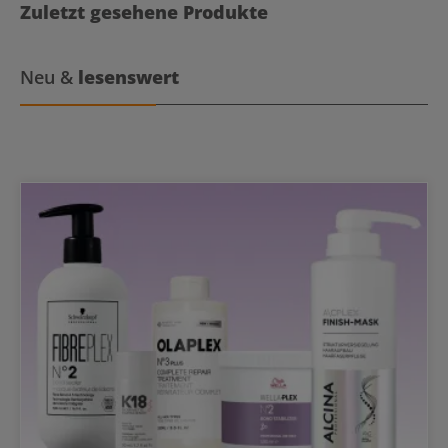
bewährten Sunsicalm Komplex ausgestattet. So bleibt empfindliche
Zuletzt gesehene Produkte
Kinderhaut rundum vor UVA, UVB, Infrarot und sichtbarem Licht
geschützt. Der Sunsicalm Komplex geht auf die Bedürfnisse
sensibler Haut ein und ist daher auch parfumfrei und „tränenfrei“.
Sonnenschutz Spray mehrmals täglich großzügig auf die Haut
Neu &
lesenswert
auftragen. Besonders benutzerfreundliches Spray – ideal für
Kinder. Dermatologisch getestet. Natürliche Inhaltsstoffe & Formel
ohne Silikone und Parabene In perfekter Abstimmung auf
Kinderhaut enthält das Spray 40% weniger Inhaltsstoffe, die dafür
bis zu 96% natürlichen Ursprunges sind. Die Formel ist biologisch
abbaubar und somit nicht nur gut für die Haut, sondern auch für
die Umwelt (insbesondere die Meere). Der perfekte
Sonnenbegleiter auf Reisen für Kids!