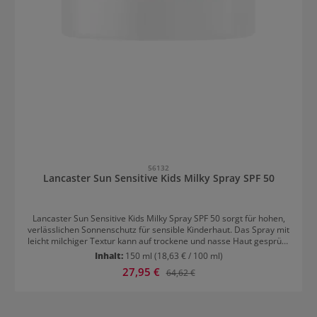
56132
Lancaster Sun Sensitive Kids Milky Spray SPF 50
Lancaster Sun Sensitive Kids Milky Spray SPF 50 sorgt für hohen,
verlässlichen Sonnenschutz für sensible Kinderhaut. Das Spray mit
leicht milchiger Textur kann auf trockene und nasse Haut gesprüht
werden und ist sowohl wasser-, als auch schweißfest. Es ist das
Inhalt:
150 ml
(18,63 € / 100 ml)
ideale Sonnenspray für den Strand, denn es ist auch
Verkaufspreis:
27,95 €
Regulärer Preis:
64,62 €
sandabweisend! Somit bleibt der Sand nicht auf der Haut kleben.
Verlässlicher hoher Schutz für Kinderhaut mit Lancaster Sun
Sensitive Kids Milky Spray SPF 50 Das Sonnenschutz Spray für
Kinder von Lancaster ist mit der Full-Light-Technologie und dem