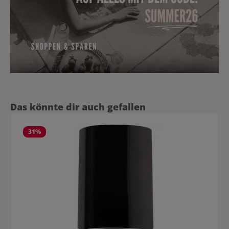
Produktgalerie überspringen
Das könnte dir auch gefallen
31
%