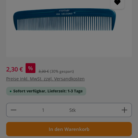
%
2,30 €
3,30 €
(30% gespart)
Preise inkl. MwSt. zzgl. Versandkosten
Sofort verfügbar, Lieferzeit: 1-3 Tage
Produkt Anzahl: Gib den gewünschten Wert ein ode
Stk
In den Warenkorb