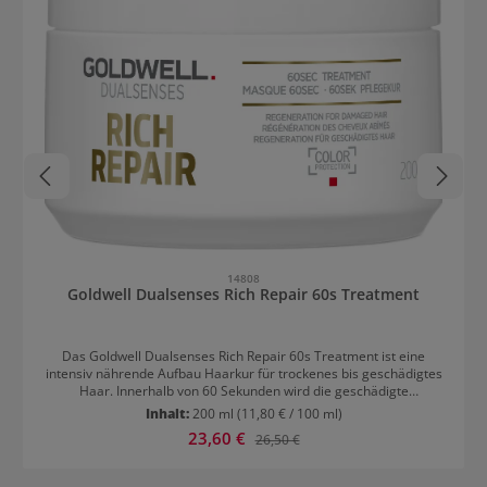
14808
Goldwell Dualsenses Rich Repair 60s Treatment
Das Goldwell Dualsenses Rich Repair 60s Treatment ist eine
intensiv nährende Aufbau Haarkur für trockenes bis geschädigtes
Haar. Innerhalb von 60 Sekunden wird die geschädigte
Haarstruktur umgehend tiefenwirksam verbessert. Das Haar wird
Inhalt:
200 ml
(11,80 € / 100 ml)
neu aufgebaut und erhält sein gesundes Erscheinungsbild zurück.
Verkaufspreis:
23,60 €
Regulärer Preis:
26,50 €
Nach der Haarwäsche in das handtuchtrockene Haar einarbeiten
und eventuell kämmen. Nach 60 Sekunden gründlich ausspülen.