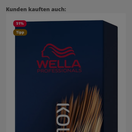
Produktgalerie überspringen
Kunden kauften auch:
51
%
Tipp