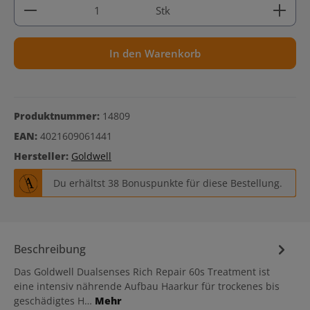
Produkt Anzahl: Gib den gewünschten Wert ein ode
Stk
In den Warenkorb
Produktnummer:
14809
EAN:
4021609061441
Hersteller:
Goldwell
Du erhältst 38 Bonuspunkte für diese Bestellung.
Beschreibung
Das Goldwell Dualsenses Rich Repair 60s Treatment ist
eine intensiv nährende Aufbau Haarkur für trockenes bis
geschädigtes H…
Mehr