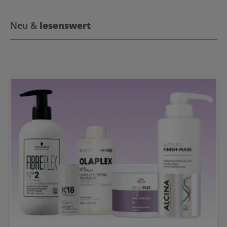
Neu &
lesenswert