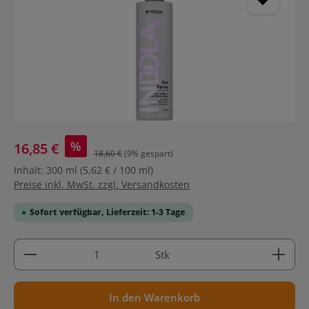
%
16,85 €
18,60 €
(9% gespart)
Inhalt:
300 ml
(5,62 € / 100 ml)
Preise inkl. MwSt. zzgl. Versandkosten
Sofort verfügbar, Lieferzeit: 1-3 Tage
Produkt Anzahl: Gib den gewünschten Wert ein ode
Stk
In den Warenkorb