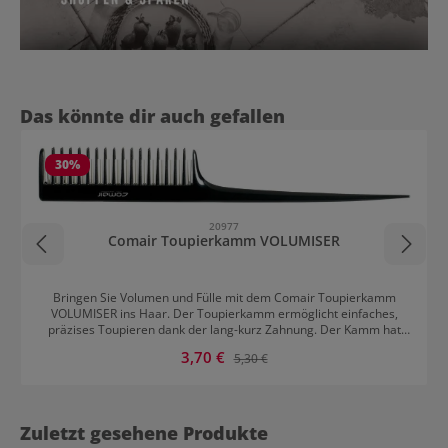
Produktgalerie überspringen
Das könnte dir auch gefallen
30
%
20977
Comair Toupierkamm VOLUMISER
Bringen Sie Volumen und Fülle mit dem Comair Toupierkamm
VOLUMISER ins Haar. Der Toupierkamm ermöglicht einfaches,
präzises Toupieren dank der lang-kurz Zahnung. Der Kamm hat
einen dünnen Stiel für perfekte Abtrennung. Da der Volumiser
Verkaufspreis:
3,70 €
Regulärer Preis:
5,30 €
abwaschbar ist, ist er sehr hygienisch.
Zuletzt gesehene Produkte