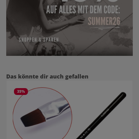
Produktgalerie überspringen
Das könnte dir auch gefallen
35
%