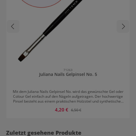
71263
Juliana Nails Gelpinsel No. 5
Mit dem Juliana Nails Gelpinsel No. wird das gewünschte Gel oder
Colour Gel einfach auf den Nägeln aufgetragen. Der hochwertige
Pinsel besteht aus einem praktischen Holzstiel und synthetischen
Pinselhaaren. Er zeichnet sich durch lange Lebensdauer und
Verkaufspreis:
4,20 €
Regulärer Preis:
6,50 €
Präzision bei der Arbeit aus. Reinigung des Juliana Nails Gelpinsels
No. 5 Den Pinsel vor der Erstanwendung mit den Fingern
auffächern und mit dem Gel Cleaner reinigen. Den Pinsel nach
jedem Gebrauch mit Gel Cleaner reinigen. Dazu eine Zellette oder
ein Zellstoffpad mit dem Gel Cleaner tränken und den Pinsel sanft
Zuletzt gesehene Produkte
abstreifen. Nicht an den Haaren ziehen.