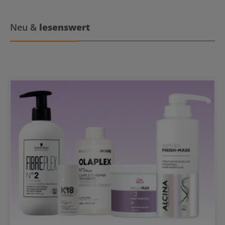
Neu &
lesenswert