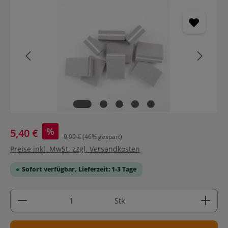
Bildergalerie überspringen
%
5,40 €
9,99 €
(46% gespart)
Preise inkl. MwSt. zzgl. Versandkosten
Sofort verfügbar, Lieferzeit: 1-3 Tage
Produkt Anzahl: Gib den gewünschten Wert ein ode
Stk