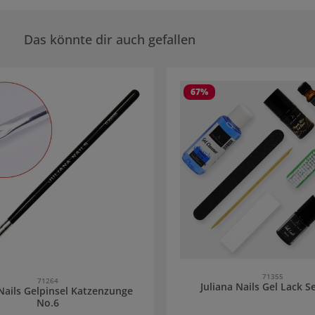
Das könnte dir auch gefallen
rie überspringen
67
%
71355
71264
Juliana Nails Gel Lack S
 Nails Gelpinsel Katzenzunge
No.6