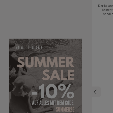
Der Julian
besteht
handlic
Pinselhaa
Lebensdaue
aus. Es wird empfohlen, den Pinsel vor der
erst
aufzufäc
reinigen. 