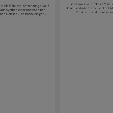
Juliana Nails Gel Lack Set Mini u
a Nails Gelpinsel Katzenzunge No. 6
Basis-Produkte für die Gel Lack 
 aus Synthetikhaar und hat einen
Pediküre. Es ist ideal, wen
hen Holzstiel. Die hochwertigen
Aushärtungsgerät bereits zu Hause 
re zeichnen sich durch ihre lange
dem Juliana Nails Gel entstehen 
r und ihre Präzision bei der Arbeit
Farbergebnisse, die über fünf Wo
Nägeln halten - ganz ohne Abdrück
en Anwendung mit den Fingern
oder Absplittern. Außerdem geli
hern und mit dem Gel Cleaner zu
Juliana Nails Gel Lack Set Mini e
Ebenso sollte der Pinsel nach jeder
Naturnagelverstärkung. Ob auf Hand und Fuß -
Anwendung gereinigt werden.
Gel Lack ist einfach anzuwenden wi
Nagellack. Nach dem Auftragen 
kurz unter einer LED- oder UV-La
und ist sofort einsatzbereit. 
Handhabung und ein absoluter 
Inhalt von Juliana Nails Gel Lack Set
Lack Base & Finish 15ml Gel Lack Beige 15ml
Buffer Profi Feile gerade 100/180 Primer Ultra
Bond 10ml Gel Cleaner 100ml