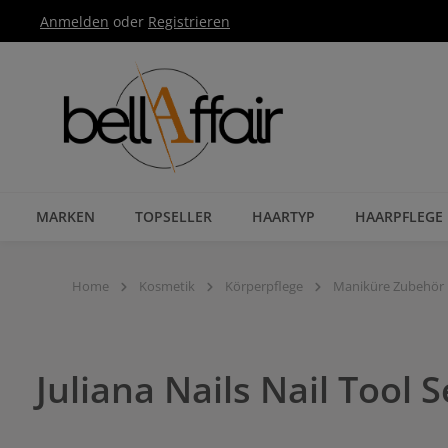
Anmelden
oder
Registrieren
Zur Hauptnavigation springen
MARKEN
TOPSELLER
HAARTYP
HAARPFLEGE
Home
Kosmetik
Körperpflege
Maniküre Zubehör
Juliana Nails Nail Tool S