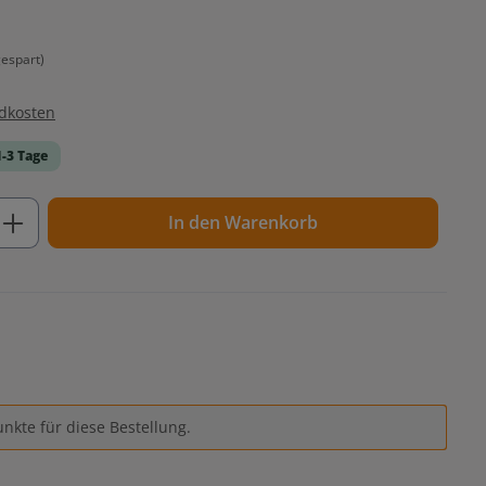
espart)
ndkosten
1-3 Tage
ib den gewünschten Wert ein oder benutz
In den Warenkorb
nkte für diese Bestellung.