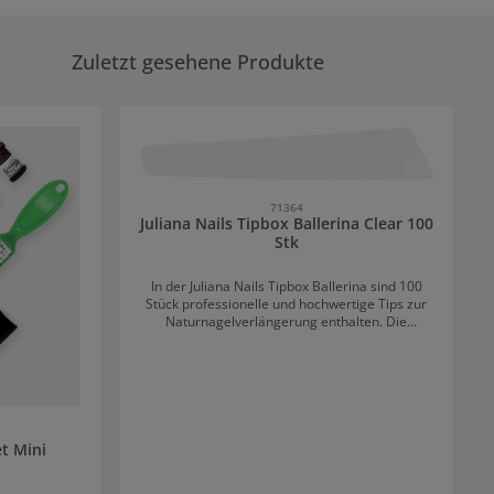
Zuletzt gesehene Produkte
71364
Juliana Nails Tipbox Ballerina Clear 100
Stk
In der Juliana Nails Tipbox Ballerina sind 100
Stück professionelle und hochwertige Tips zur
Naturnagelverlängerung enthalten. Die
wunderschöne, schlanke Ballerina Form bringt
alle Nägel auf die gleiche Länge und in die selbe
Form. Juliana Nails Tipbox Ballerina 100 Stk.
Vorteile Kurze, mattierte Klebefläche Perfekt
geformte Nägel schnelle und einfache
Anwendung Stabilität und lange Haltbarkeit 100
Stück in 10 verschiedenen Größen Auch für
et Mini
kurzes und flaches Nagelbett geeignet
Transparent Mit den Juliana Nails Tips Ballerina