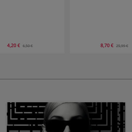
Verkaufspreis:
4,20 €
Verkaufspreis:
8,70 €
Regulärer Preis:
Regulärer
6,50 €
25,99 €