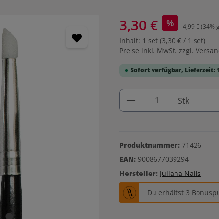
3,30 €
%
4,99 €
(34% g
Inhalt:
1 set
(3,30 € / 1 set)
Preise inkl. MwSt. zzgl. Versa
Sofort verfügbar, Lieferzeit: 
Produkt Anzahl: G
Stk
Produktnummer:
71426
EAN:
9008677039294
Hersteller:
Juliana Nails
Du erhältst 3 Bonuspu