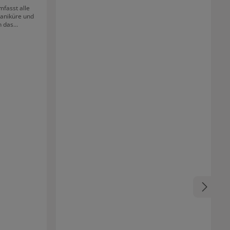
kann man seinen Naturnagel ganz einfach
mfasst alle
verlängern. Überzieht man den Clear Tip mit
Maniküre und
Gel, Acrylgel oder Acryl, sieht man den
n das
Übergang zum Naturnagel nicht mehr - daher
steht. Mit
ist kein lästiges Feilen nötig!
wunderschöne
chen auf den
e, Zerkratzen
ngt mit dem
ine makellose
e klassischer
muss er nur
mpe aushärten
Einfache
WOW Effekt!
 Mini Gel
Rosenholzstäbchen Nagelbürste