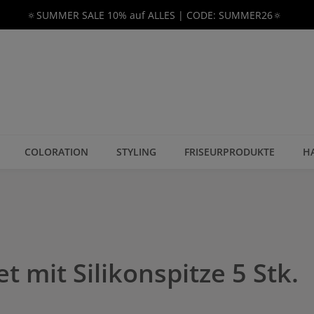
🔅SUMMER SALE 10% auf ALLES | CODE: SUMMER26🔅
COLORATION
STYLING
FRISEURPRODUKTE
H
et mit Silikonspitze 5 Stk.