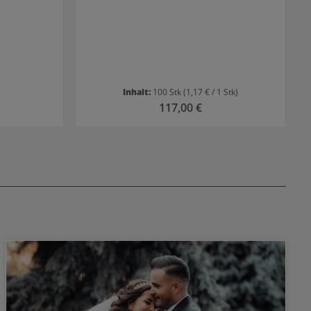
Inhalt:
100 Stk
(1,17 € / 1 Stk)
 Preis:
Regulärer Preis:
117,00 €