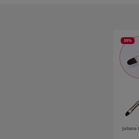
Produktgale
35
%
Juliana