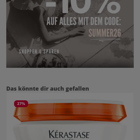
Produktgalerie überspringen
Das könnte dir auch gefallen
27
%