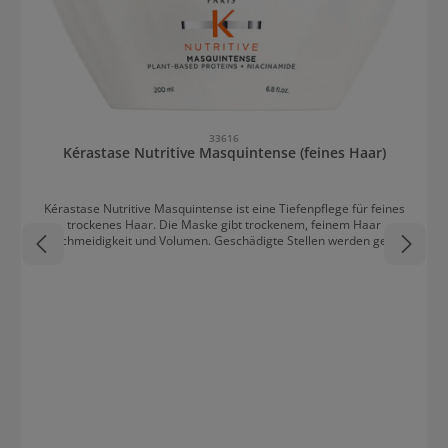
33616
Kérastase Nutritive Masquintense (feines Haar)
Kérastase Nutritive Masquintense ist eine Tiefenpflege für feines
trockenes Haar. Die Maske gibt trockenem, feinem Haar
Geschmeidigkeit und Volumen. Geschädigte Stellen werden gezielt
durch die Formel mit Niacinamid und pflanzenbasierten
Proteinen ausgeglichen. Die trockene Haarfaser wird gepflegt und
durch starke Antioxidantien geschützt. Das Haar wird leicht
kämmbar, geschmeidig und glänzt gesund.
Anwendungsempfehlung Kérastase Nutritive Masquintense 1-2
walnussgroße Mengen der Maske in das handtuchtrockne Haar
einarbeiten. 5-10 Minuten einwirken lassen, mit etwas Wasser
aufemulgieren und danach ausspülen.