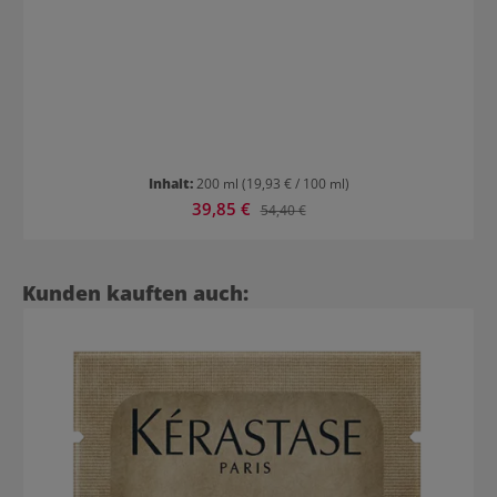
Inhalt:
200 ml
(19,93 € / 100 ml)
Verkaufspreis:
39,85 €
Regulärer Preis:
54,40 €
Produktgalerie überspringen
Kunden kauften auch: