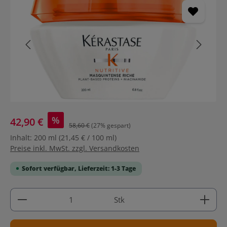
%
42,90 €
58,60 €
(27% gespart)
Inhalt:
200 ml
(21,45 € / 100 ml)
Preise inkl. MwSt. zzgl. Versandkosten
Sofort verfügbar, Lieferzeit: 1-3 Tage
Produkt Anzahl: Gib den gewünschten Wert ein ode
Stk