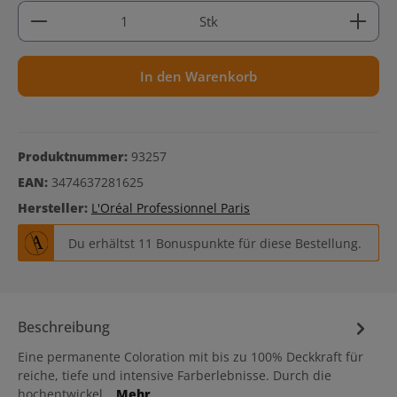
Produkt Anzahl: Gib den gewünschten Wert ein ode
Stk
In den Warenkorb
Produktnummer:
93257
EAN:
3474637281625
Hersteller:
L'Oréal Professionnel Paris
Du erhältst 11 Bonuspunkte für diese Bestellung.
Beschreibung
Eine permanente Coloration mit bis zu 100% Deckkraft für
reiche, tiefe und intensive Farberlebnisse. Durch die
hochentwickel…
Mehr