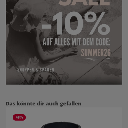
Produktgalerie überspringen
Das könnte dir auch gefallen
48
%