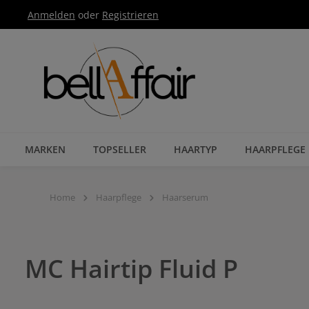
Anmelden
oder
Registrieren
Zur Hauptnavigation springen
MARKEN
TOPSELLER
HAARTYP
HAARPFLEGE
Home
Haarpflege
Haarserum
MC Hairtip Fluid P