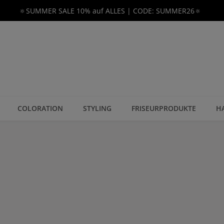
🔅SUMMER SALE 10% auf ALLES | CODE: SUMMER26🔅
COLORATION
STYLING
FRISEURPRODUKTE
H