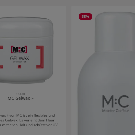
rie überspringen
38
%
18130
MC Gelwax F
ax F von MC ist ein flexibles und
es Gelwax. Es verleiht dem Haar
is mittleren Halt und schützt vor UV-
 Je nach aufgetragener Menge wird
ein Wasch-oder Geleffekt erzielt.