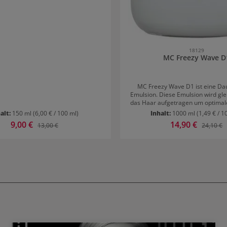
18129
MC Freezy Wave D
MC Freezy Wave D1 ist eine Da
Emulsion. Diese Emulsion wird gl
das Haar aufgetragen um optimal
zu erzielen.
alt:
150 ml
(6,00 € / 100 ml)
Inhalt:
1000 ml
(1,49 € / 1
Verkaufspreis:
9,00 €
Verkaufspreis:
14,90 €
Regulärer Preis:
Reguläre
13,00 €
24,10 €