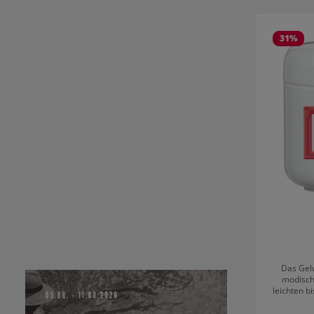
Produktgale
31
%
Das Gelw
modisch
leichten b
Strahlen.
entweder 