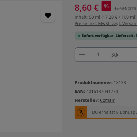
8,60 €
%
12,40 €
(31% 
Inhalt:
50 ml
(17,20 € / 100 ml)
Preise inkl. MwSt. zzgl. Versa
Sofort verfügbar, Lieferzeit: 
Produkt Anzahl: G
Stk
Produktnummer:
18133
EAN:
4016187041770
Hersteller:
Comair
Du erhältst 8 Bonuspu