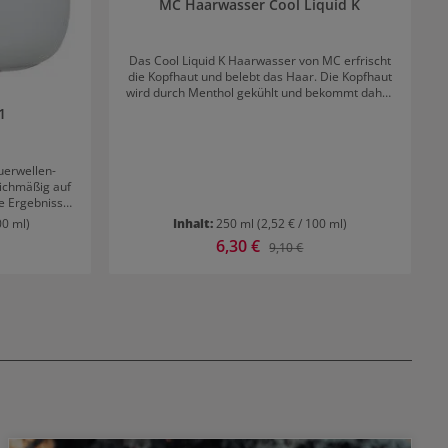
MC Haarwasser Cool Liquid K
Das Cool Liquid K Haarwasser von MC erfrischt
die Kopfhaut und belebt das Haar. Die Kopfhaut
wird durch Menthol gekühlt und bekommt daher
noch mehr Lebendigkeit und Frische. Resultat:
1
Kühlender Effekt Geschmeidiges Haar
Entspannte Kopfhaut
uerwellen-
eichmäßig auf
e Ergebnisse
00 ml)
Inhalt:
250 ml
(2,52 € / 100 ml)
Verkaufspreis:
6,30 €
r Preis:
Regulärer Preis:
9,10 €