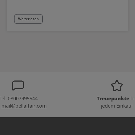
Weiterlesen
Tel.
08007995544
Treuepunkte
be
:
mail@bellaffair.com
jedem Einkauf