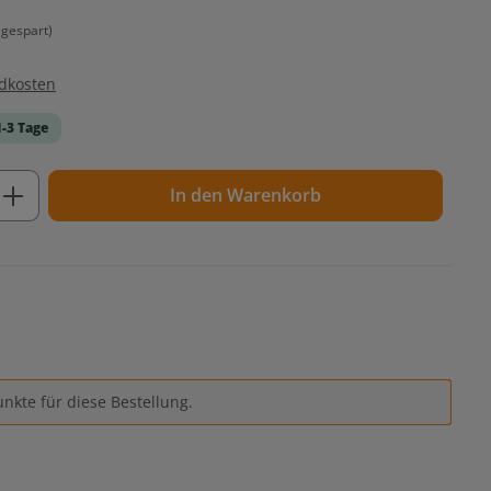
gespart)
ndkosten
1-3 Tage
ib den gewünschten Wert ein oder benutz
In den Warenkorb
nkte für diese Bestellung.