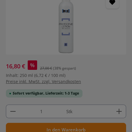
%
16,80 €
27,00 €
(38% gespart)
Inhalt:
250 ml
(6,72 € / 100 ml)
Preise inkl. MwSt. zzgl. Versandkosten
Sofort verfügbar, Lieferzeit: 1-3 Tage
Produkt Anzahl: Gib den gewünschten Wert ein ode
Stk
In den Warenkorb