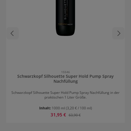
15546
Schwarzkopf Silhouette Super Hold Pump Spray
Nachfüllung
Schwarzkopf Silhouette Super Hold Pump Spray Nachfüllung in der
praktischen 1 Liter Größe.
Inhalt:
1000 ml
(3,20 € / 100 ml)
Verkaufspreis:
31,95 €
Regulärer Preis:
63,90 €