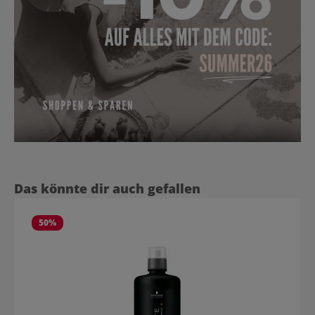
Produktgalerie überspringen
Das könnte dir auch gefallen
50
%