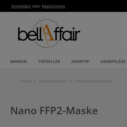
Anmelden
oder
Registrieren
Zur Hauptnavigation springen
MARKEN
TOPSELLER
HAARTYP
HAARPFLEGE
Home
Friseurprodukte
Schutz & Desinfektion
Nano FFP2-Maske