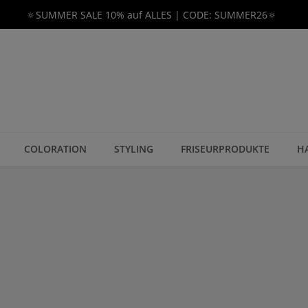
🔅SUMMER SALE 10% auf ALLES | CODE: SUMMER26🔅
COLORATION
STYLING
FRISEURPRODUKTE
H