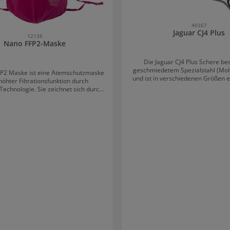
40357
Jaguar CJ4 Plus
12135
Nano FFP2-Maske
Die Jaguar CJ4 Plus Schere be
geschmiedetem Spezialstahl (Mol
FP2 Maske ist eine Atemschutzmaske
und ist in verschiedenen Größen er
höhter Filtrationsfunktion durch
Klinge überzeugt durch die ausg
echnologie. Sie zeichnet sich durch
sehr lang anhaltende Sch
nders lange Tragedauer und hohen
st gemäß CE0370 / EN
+A1:2009 der PPE-Regulation (EU)
tifiziert und bietet hohen Schutz für
 sein Umfeld im Alltag. Die Nano
e verfügt zudem über ein modernes
 einen verstellbaren Nasenclip für
Anpassung an das Gesicht. Vorteile
ske auf einen Blick: Besonders
igkeitsdurchlässig Erleichtertes
e Erhöhtes Schutzniveau
 und bis zu 30x wiederverwendbar
lip schnelltrocknend kann
 Was ist eine FFP2 Nano
st eine
wenbare FFP2 Atemschutzmaske mit
nomembranen mit erhöhter