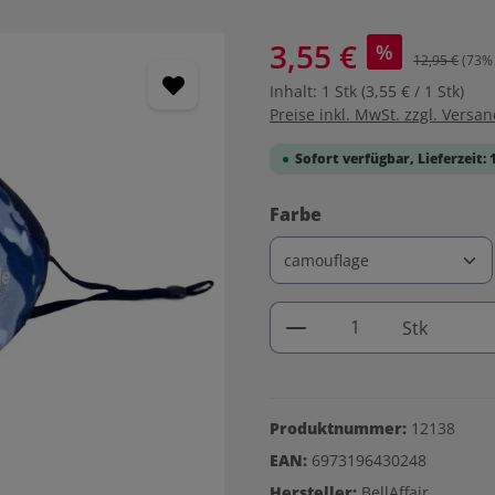
3,55 €
%
12,95 €
(73% 
Inhalt:
1 Stk
(3,55 € / 1 Stk)
Preise inkl. MwSt. zzgl. Versa
Sofort verfügbar, Lieferzeit: 
auswählen
Farbe
Produkt Anzahl: G
Stk
Produktnummer:
12138
EAN:
6973196430248
Hersteller:
BellAffair