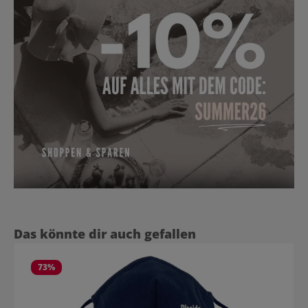
Produktgalerie überspringen
Das könnte dir auch gefallen
73
%