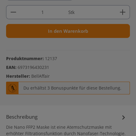
Produkt Anzahl: Gib den gewünschten Wert ein ode
Stk
In den Warenkorb
Produktnummer:
12137
EAN:
6973196430231
Hersteller:
BellAffair
Du erhältst 3 Bonuspunkte für diese Bestellung.
Beschreibung
Die Nano FFP2 Maske ist eine Atemschutzmaske mit
erhöhter Filtrationsfunktion durch Nanofaser-Technologie.