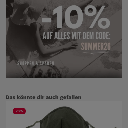
Produktgalerie überspringen
Das könnte dir auch gefallen
73
%