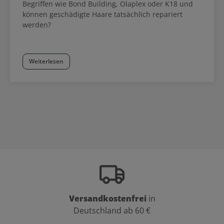
Schutzausrüstung oder medizinisches Produkt geeignet.
Begriffen wie Bond Building, Olaplex oder K18 und
können geschädigte Haare tatsächlich repariert
werden?
Weiterlesen
Versandkostenfrei
in
Deutschland ab 60 €