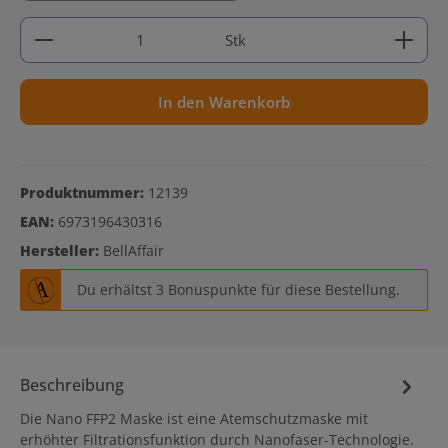
Produkt Anzahl: Gib den gewünschten Wert ein ode
Stk
In den Warenkorb
Produktnummer:
12139
EAN:
6973196430316
Hersteller:
BellAffair
Du erhältst 3 Bonuspunkte für diese Bestellung.
Beschreibung
Die Nano FFP2 Maske ist eine Atemschutzmaske mit
erhöhter Filtrationsfunktion durch Nanofaser-Technologie.