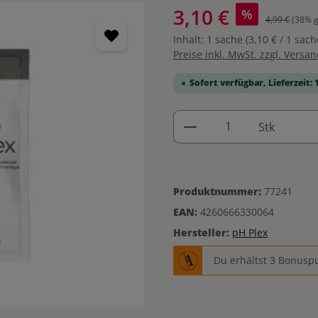
3,10 €
%
4,99 €
(38% g
Inhalt:
1 sache
(3,10 € / 1 sach
Preise inkl. MwSt. zzgl. Versa
Sofort verfügbar, Lieferzeit: 
Produkt Anzahl: G
Stk
Produktnummer:
77241
EAN:
4260666330064
Hersteller:
pH Plex
Du erhältst 3 Bonuspu