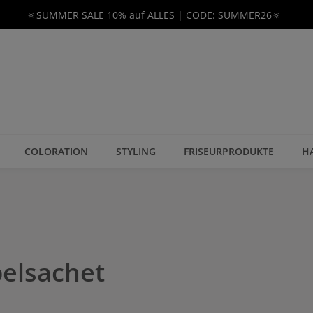
🔅SUMMER SALE 10% auf ALLES | CODE: SUMMER26🔅
COLORATION
STYLING
FRISEURPRODUKTE
H
pelsachet