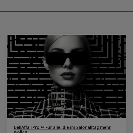
rmittel der Linie Dulcia verwenden.
weghandschuhe verwenden.
BellAffairPro ✂ Für alle, die im Salonalltag mehr
wollen