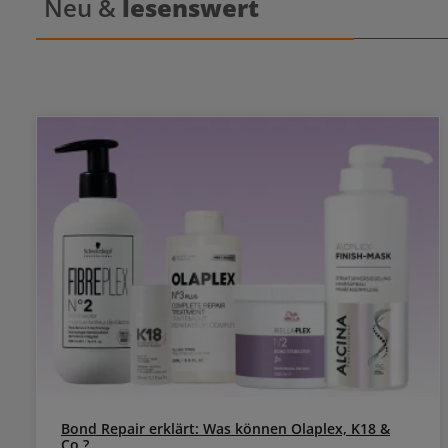
Neu &
lesenswert
dem Fixie
Ein
Bond Repair erklärt: Was können Olaplex, K18 &
Co.?