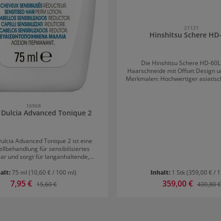
21121
Hinshitsu Schere HD
Die Hinshitsu Schere HD-60L 
Haarschneide mit Offset Design u
Merkmalen: Hochwertiger asiatischer Edelstahl
Polierte Oberfläche mit gepräg
Hohlschliff (konvex) / Slice Verstellbare
Kopfschraube Angeschmiedeter Fingerhaken
16968
Integrierter 
l Dulcia Advanced Tonique 2
Dulcia Advanced Tonique 2 ist eine
lbehandlung für sensibilisiertes
ar und sorgt für langanhaltende,
und kräftige Locken. Die Behandlung
t auf sensibilisiertem Haar besonders
alt:
75 ml
(10,60 € / 100 ml)
Inhalt:
1 Stk
(359,00 € / 1
eiht dem Haar Stärke, Elastizität und
Verkaufspreis:
7,95 €
Verkaufspreis:
359,00 €
Regulärer Preis:
Reguläre
15,60 €
430,80 €
urch Ionéne G. Das Haar erhält mehr
ngkraft und Geschmeidigkeit.
tipps für L'Oréal Dulcia Advanced
rofessionellen
se mit