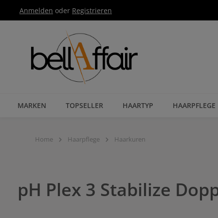
Anmelden
oder
Registrieren
Zur Hauptnavigation springen
MARKEN
TOPSELLER
HAARTYP
HAARPFLEGE
Home
Haarpflege
Haarkuren
pH Plex 3 Stabilize Dop