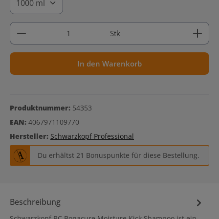
Produkt Anzahl: Gib den gewünschten Wert ein ode
Stk
In den Warenkorb
Produktnummer:
54353
EAN:
4067971109770
Hersteller:
Schwarzkopf Professional
Du erhältst 21 Bonuspunkte für diese Bestellung.
Beschreibung
Schwarzkopf BC Bonacure Moisture Kick Shampoo ist ein