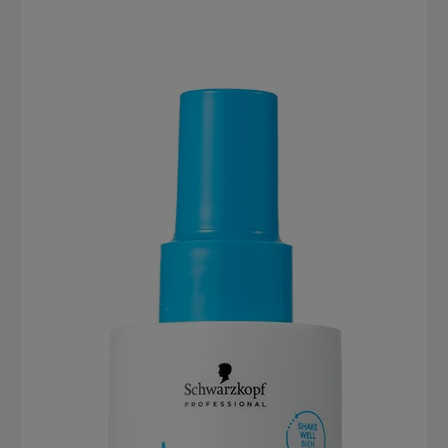
Kopfhaut und Haar. Es glättet die Haaroberfläche und verhindert
das Austrocknen des Haares. Die nicht beschwerende Formel
ermöglicht eine sanfte Reinigung des Haares und der Kopfhaut. Die
zugeführte Feuchtigkeit wird dabei im Haarinneren eingeschlossen
und das Haar so vor dem Austrocknen bewahrt. In Kombination mit
der Cell Equalizer Technologie verleiht das Shampoo jeder Strähne
Geschmeidigkeit, Kämmbarkeit, Elastizität und Glanz.Resultat mit
Schwarzkopf BC Bonacure Moisture Kick ShampooDie mit Glycerin
angereicherte Formulierung hilft, den Feuchtigkeitsgehalt des
Haares auszugleichen und verleiht ein leichtes, gesundes
Haargefühl.Bis zu 48 Stunden ein mit Feuchtigkeit versorgtes
Haargefühl und verbesserte ElastizitätHilft, das Haar vor dem
Austrocknen zu schützenVerleiht Glanz, Geschmeidigkeit und
Elastizität