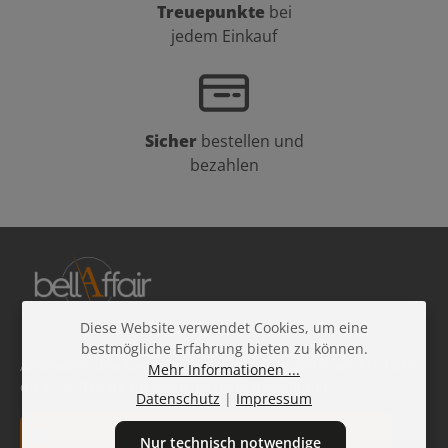
Treuepunkte
bei
jedem Einkauf
Sicher
bestellen und
bezahlen
Diese Website verwendet Cookies, um eine
bestmögliche Erfahrung bieten zu können.
Abonniere den kostenlosen Beauty-Newsletter und sichere
Mehr Informationen ...
dir 10 % Rabatt auf deine nächste Bestellung!
Datenschutz
|
Impressum
E-Mail-Adresse*
Nur technisch notwendige