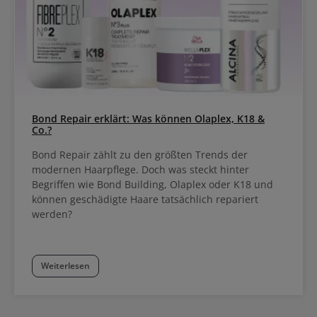
intensive Pflege für normales bis trockenes Haar hoher
Pflegeeffekt mit bis zu 48h Feuchtigkeitsgefühl Veganes Produkt
mit Keratin & Glycerol Wie die gesamte Moisture Kick Linie eignet
sich der Spray Conditioner ebenfalls für die Pflege von Naturlocken
und -Wellen. Seine feuchtigkeitsspendenden Eigenschaften
schenken Locken Sprungkraft, Elastizität. Seine leichte Formel
beschwert die gelockte Haarstruktur auch nicht, so erhalten Locken
und Wellen lebendigen Schwung.
Bond Repair erklärt: Was können Olaplex, K18 &
Co.?
Bond Repair zählt zu den größten Trends der
modernen Haarpflege. Doch was steckt hinter
Begriffen wie Bond Building, Olaplex oder K18 und
können geschädigte Haare tatsächlich repariert
werden?
Weiterlesen