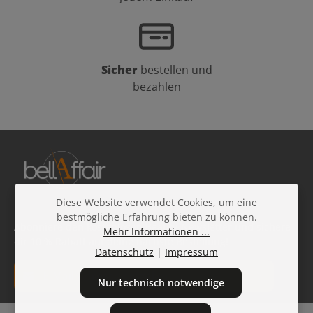
Sicher
bestellen und
bezahlen
Diese Website verwendet Cookies, um eine
bestmögliche Erfahrung bieten zu können.
Abonniere den kostenlosen Beauty-Newsletter und sichere
Mehr Informationen ...
dir 10 % Rabatt auf deine nächste Bestellung!
Datenschutz
|
Impressum
E-Mail-Adresse*
Nur technisch notwendige
Datenschutz