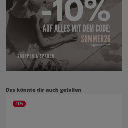
Produktgalerie überspringen
Das könnte dir auch gefallen
13
%