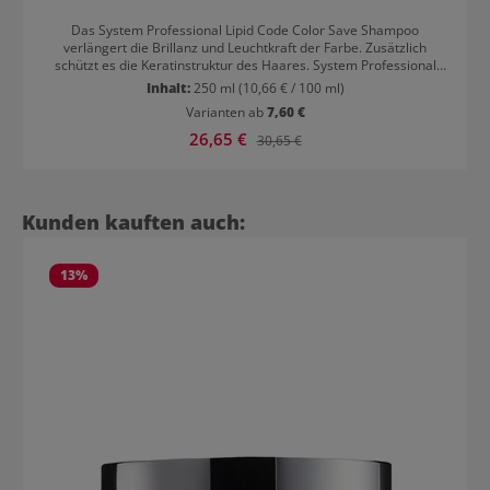
Das System Professional Lipid Code Color Save Shampoo
verlängert die Brillanz und Leuchtkraft der Farbe. Zusätzlich
schützt es die Keratinstruktur des Haares. System Professional
Lipid Code Color Save Shampoo: Länger schöne Farbe Das
Inhalt:
250 ml
(10,66 € / 100 ml)
farbschützende Shampoo verhindert das Verblassen der Farbe
Varianten ab
7,60 €
sowie Farbverschiebungen. Die Farbe bleibt daher länger wie frisch
nach dem Friseur. Die ausgeklügelte Formel dahinter schützt vor
Verkaufspreis:
26,65 €
Regulärer Preis:
30,65 €
vielen Faktoren, die die Farbe verblassen oder verändern können.
Hierzu zählen freie Radikale, UV-Strahlung oder eine geschädigte
Keratinstruktur.
Produktgalerie überspringen
Kunden kauften auch:
13
%