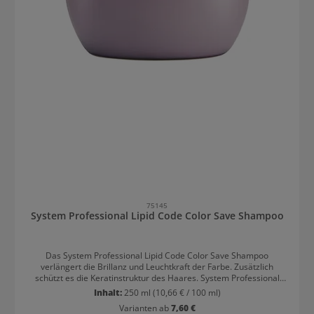
75145
System Professional Lipid Code Color Save Shampoo
Das System Professional Lipid Code Color Save Shampoo
verlängert die Brillanz und Leuchtkraft der Farbe. Zusätzlich
schützt es die Keratinstruktur des Haares. System Professional
Lipid Code Color Save Shampoo: Länger schöne Farbe Das
Inhalt:
250 ml
(10,66 € / 100 ml)
farbschützende Shampoo verhindert das Verblassen der Farbe
Varianten ab
7,60 €
sowie Farbverschiebungen. Die Farbe bleibt daher länger wie frisch