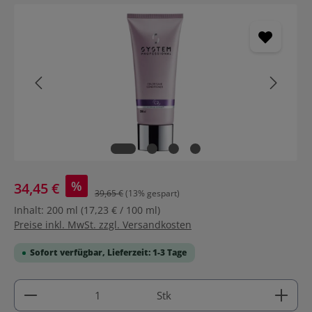
Bildergalerie überspringen
%
34,45 €
39,65 €
(13% gespart)
Inhalt:
200 ml
(17,23 € / 100 ml)
Preise inkl. MwSt. zzgl. Versandkosten
Sofort verfügbar, Lieferzeit: 1-3 Tage
Produkt Anzahl: Gib den gewünschten Wert ein ode
Stk