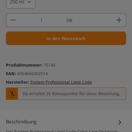
Produkt Anzahl: Gib den gewünschten Wert ein ode
Stk
In den Warenkorb
Produktnummer:
75145
EAN:
4064666002514
Hersteller:
System Professional Lipid Code
Du erhältst 26 Bonuspunkte für diese Bestellung.
Beschreibung
Das System Professional Lipid Code Color Save Shampoo