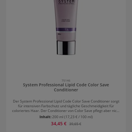
75146
System Professional Lipid Code Color Save
Conditioner
Der System Professional Lipid Code Color Save Conditioner sorgt
für intensiven Farbschutz und tägliche Geschmeidigkeit für
coloriertes Haar. Der Conditioner von Color Save pflegt aber nicht
nur die Haarfarbe, sondern auch die Haarfaser. Er glättet das Haar
Inhalt:
200 ml
(17,23 € / 100 ml)
und verleiht auch einen brillanten Glanz. Nach der Pflege mit dem
Verkaufspreis:
34,45 €
Regulärer Preis:
39,65 €
Conditioner lässt sich das Haar leichter frisieren und ist
geschmeidiger. Selbst vor der UV-Strahlung ist das Haar dank Filter