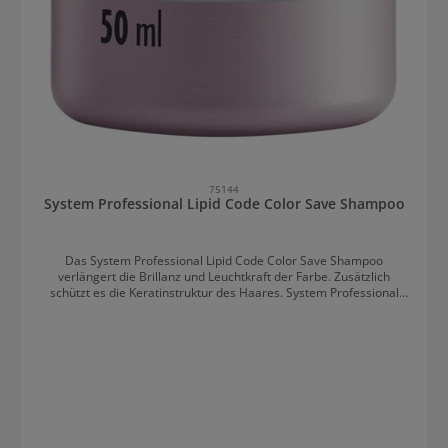
75144
System Professional Lipid Code Color Save Shampoo
Das System Professional Lipid Code Color Save Shampoo
verlängert die Brillanz und Leuchtkraft der Farbe. Zusätzlich
schützt es die Keratinstruktur des Haares. System Professional
Lipid Code Color Save Shampoo: Länger schöne Farbe Das
farbschützende Shampoo verhindert das Verblassen der Farbe
sowie Farbverschiebungen. Die Farbe bleibt daher länger wie frisch
nach dem Friseur. Die ausgeklügelte Formel dahinter schützt vor
vielen Faktoren, die die Farbe verblassen oder verändern können.
Hierzu zählen freie Radikale, UV-Strahlung oder eine geschädigte
Keratinstruktur.