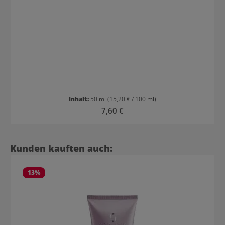
Inhalt:
50 ml
(15,20 € / 100 ml)
Regulärer Preis:
7,60 €
Produktgalerie überspringen
Kunden kauften auch:
13
%